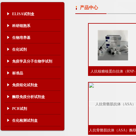
产品中心
ELISA试剂盒
科研细胞系
生物培养基
生化试剂
免疫学及分子生物学试剂
人抗核糖核蛋白抗体（RNP-
标准品
Ab）酶联免疫分析试剂盒说
免疫组化试剂盒
书
酶联免疫分析试剂盒
PCR试剂
生化检测试剂盒
人抗骨骼肌抗体（ASA）酶