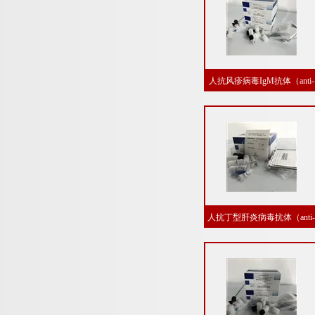
人抗风疹病毒IgM抗体（anti-
RV IgM）酶联免疫分析试剂
品牌
人抗丁型肝炎病毒抗体（anti
HDV）酶联免疫分析试剂盒
格