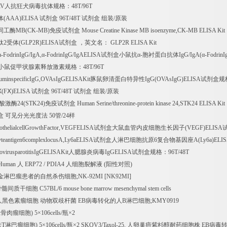
RV
人抗狂犬病毒抗体规格：
48T/96T
体
(AAA)ELISA
试剂盒
96T/48T
试剂盒
组装
/
原装
同工酶
MB(CK-MB)
免疫试剂盒
Mouse Creatine Kinase MB isoenzyme,CK-MB ELISA Kit
肽
2
受体
(GLP2R)ELISA
试剂盒
，英文名：
GLP2R ELISA Kit
a-FodrinIgG/IgA,
α
-FodrinIgG/IgAELISA
试剂盒小鼠抗α
-
胞衬蛋白抗体
IgG/IgA(
α
-Fodrin
小鼠促甲状腺素释放激素规格：
48T/96T
buminspecificIgG,OVAsIgGELISAKit
豚鼠卵清蛋白特异性
IgG(OVAsIgG)ELISA
试剂盒规
Ⅹ
(F
Ⅹ
)ELISA
试剂盒
96T/48T
试剂盒
组装
/
原装
酸激酶
24(STK24)
免疫试剂盒
Human Serine/threonine-protein kinase 24,STK24 ELISA Kit
盒
可见分光光度法
50
管
/24
样
othelialcellGrowthFactor,VEGFELISA
试剂盒大鼠血管内皮细胞生长因子
(VEGF)ELISA
teantigen6complexlocusA,Ly6aELISA
试剂盒人淋巴细胞抗原
6
复合物基因座
A(Ly6a)ELI
virusparotitisIgGELISAKit
人腮腺炎病毒
IgGELISA
试剂盒规格：
96T/48T
 Human
人
ERP72 / PDIA4
人细胞裂解液
(
阳性对照
)
金淋巴瘤患者的自然杀伤细胞
;NK-92MI [NK92MI]
骨髓间质干细胞
C57BL/6 mouse bone marrow mesenchymal stem cells
人黑色素瘤细胞
动物双歧杆菌
EB
病毒转化的人
B
淋巴细胞
;KMY0919
鼠骨肉瘤细胞
) 5
×
106cells/
瓶×
2
肤
T
淋巴瘤细胞
) 5
×
106cells/
瓶×
2 SKOV3/Taxol-25,
人卵巢癌紫杉醇耐药细胞株
EB
病毒