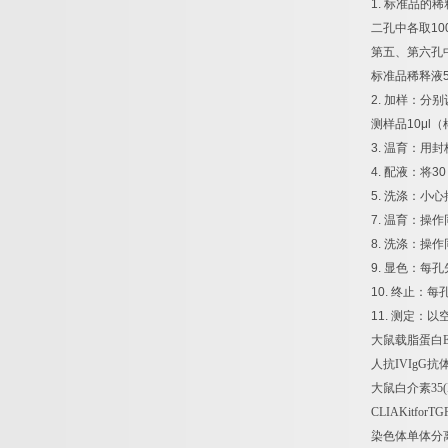
1.
标准品的稀
二孔中各取
10
第五、第六孔
标准品稀释液
2.
加样：分别
测样品
10μl
（
3.
温育：用封
4.
配液：将
30
5.
洗涤：小心
7.
温育：操作
8.
洗涤：操作
9.
显色：每孔
10.
终止：每
11.
测定：以
大鼠载脂蛋白
人抗
IVIgG
抗
大鼠白介素
35(
CLIAKitforTGF
染色体单体分