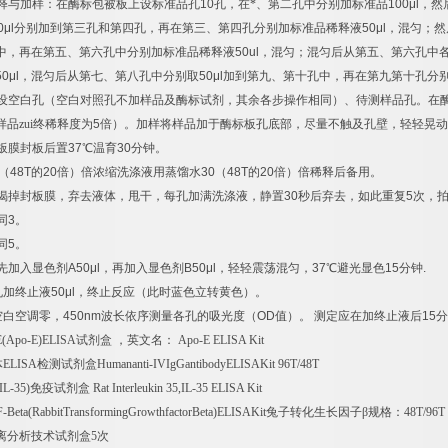
释与加样：在酶标包被板上设标准品孔
10
孔，在*、第二孔中分别加标准品
100μl
，然
0μl
分别加到第三孔和第四孔，再在第三、第四孔分别加标准品稀释液
50μl
，混匀；然
中，再在第五、第六孔中分别加标准品稀释液
50ul
，混匀；混匀后从第五、第六孔中
50μl
，混匀后从第七、第八孔中分别取
50μl
加到第九、第十孔中，再在第九第十孔分
设空白孔（空白对照孔不加样品及酶标试剂，其余各步操作相同）、待测样品孔。在
样品zui终稀释度为
5
倍）。加样将样品加于酶标板孔底部，尽量不触及孔壁，轻轻晃动
板膜封板后置
37
℃
温育
30
分钟。
（
48T
的
20
倍）倍浓缩洗涤液用蒸馏水
30
（
48T
的
20
倍）倍稀释后备用。
揭掉封板膜，弃去液体，甩干，每孔加满洗涤液，静置
30
秒后弃去，如此重复
5
次，
同
3
。
同
5
。
先加入显色剂
A50μl
，再加入显色剂
B50μl
，轻轻震荡混匀，
37
℃
避光显色
15
分钟
.
孔加终止液
50μl
，终止反应（此时蓝色立转黄色）。
空白空调零，
450nm
波长依序测量各孔的吸光度（
OD
值）。
测定应在加终止液后
15
分
E(Apo-E)ELISA
试剂盒
，英文名：
Apo-E ELISA Kit
体
ELISA
检测试剂盒
Humananti-IVIgGantibodyELISAKit 96T/48T
IL-35)
免疫试剂盒
Rat Interleukin 35,IL-35 ELISA Kit
-Beta(RabbitTransformingGrowthfactorBeta)ELISAKit
兔子转化生长因子β规格：
48T/96T
离分析技术试剂盒
5
次