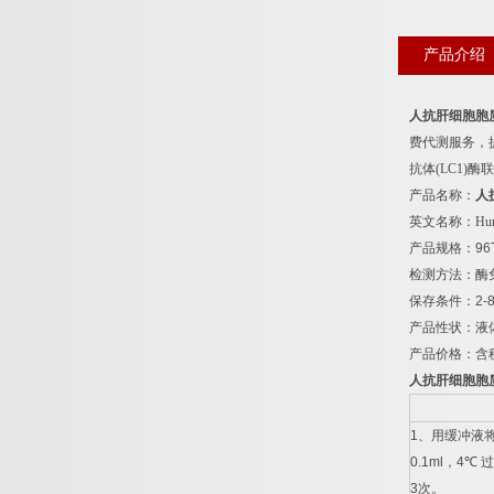
产品介绍
人抗肝细胞胞
费代测服务，
抗体
(LC1)
酶联
产品名称：
人
英文名称：
Hum
产品规格：
96
检测方法：酶
保存条件：
2-
产品性状：液
产品价格：含
人抗肝细胞胞
1
、用缓冲液
0.1ml
，
4
℃
过
3
次。