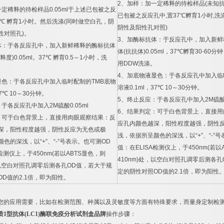
2
、加样：加一定稀释的待检样品
(
未知
一定稀释的待检样品
0.05ml
于上述已包被之反
已包被之反应孔中
,
置
37
℃
孵育
1
小时
,
洗
℃
孵育
1
小时。然后洗涤
(
同时做空白孔，阴
阴性及阳性孔对照
)
性对照孔
)
。
3
、加酶标抗体：于反应孔中，加入新鲜
体：于各反应孔中，加入新鲜稀释的酶标抗体
体
(
抗抗体
)0.05ml
，
37
℃
孵育
30-60
分钟
释度
)0.05ml
。
37
℃
孵育
0.5
～
1
小时，洗
用
DDW
洗涤。
4
、加底物液显色：于各反应孔中加入临
显色：于各反应孔中加入临时配制的
TMB
底物
溶液
0.1ml
，
37
℃
10
～
30
分钟。
7
℃
10
～
30
分钟。
5
、终止反应：于各反应孔中加入
2M
硫
：于各反应孔中加入
2M
硫酸
0.05ml
6
、结果判定：可于白色背景上，直接用
：可于白色背景上，直接用肉眼观察结果：反
应孔内颜色越深，阳性程度越强，阴性
深，阳性程度越强，阴性反应为无色或极
浅，依据所呈颜色的深浅，以
“+”
、
“-”
号
颜色的深浅，以
“+”
、
“-”
号表示。也可测
OD
值：在
ELISA
检测仪上，于
450nm(
若以
检测仪上，于
450nm(
若以
ABTS
显色，则
410nm)
处，以空白对照孔调零后测各孔
以空白对照孔调零后测各孔
OD
值，若大于规
定的阴性对照
OD
值的
2.1
倍，即为阳性
OD
值的
2.1
倍，即为阳性。
您的应用需要，比如在检测范围、种属以及灵敏度等方面有特殊要求，而量身定制检
质
1
型抗体
(LC1)
酶联免疫分析试剂盒品牌
操作步骤：