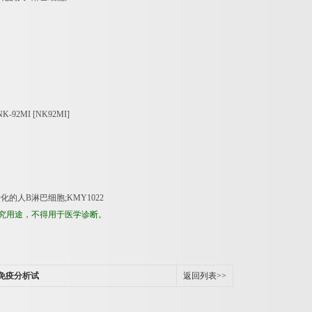
NK-92MI [NK92MI]
转化的人
B
淋巴细胞
;KMY1022
究用途，不得用于医学诊断
。
免疫分析试
返回列表>>