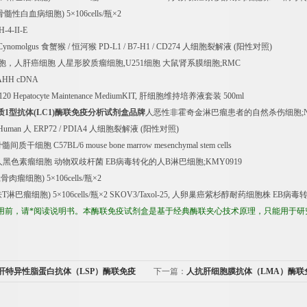
骨髓性白血病细胞
) 5
×
106cells/
瓶×
2
H-4-II-E
 Cynomolgus
食蟹猴
/
恒河猴
PD-L1 / B7-H1 / CD274
人细胞裂解液
(
阳性对照
)
胞，人肝癌细胞
人星形胶质瘤细胞
,U251
细胞
大鼠肾系膜细胞
;RMC
AHH cDNA
120 Hepatocyte Maintenance MediumKIT,
肝细胞维持培养液套装
500ml
质
1
型抗体
(LC1)
酶联免疫分析试剂盒品牌
人恶性非霍奇金淋巴瘤患者的自然杀伤细胞
;
 Human
人
ERP72 / PDIA4
人细胞裂解液
(
阳性对照
)
骨髓间质干细胞
C57BL/6 mouse bone marrow mesenchymal stem cells
人黑色素瘤细胞
动物双歧杆菌
EB
病毒转化的人
B
淋巴细胞
;KMY0919
鼠骨肉瘤细胞
) 5
×
106cells/
瓶×
2
肤
T
淋巴瘤细胞
) 5
×
106cells/
瓶×
2 SKOV3/Taxol-25,
人卵巢癌紫杉醇耐药细胞株
EB
病毒
用前，请*阅读说明书。本酶联免疫试剂盒是基于经典酶联夹心技术原理，只能用于研
肝特异性脂蛋白抗体（LSP）酶联免疫
下一篇：
人抗肝细胞膜抗体（LMA）酶联
格
剂盒免费代测