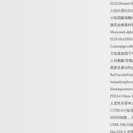
ELISAKitanti-
人抗白蛋白抗
小鼠肌酸激酶
胰高血糖素样
Mouseanti-alph
ELISAKitTRH
Guineapigoval
大鼠凝血因子
人丝氨酸
/
苏氨
果胶含量试剂
RatVascularEnd
humanlymphocy
Humanparamyxo
PDIA4 Others
人恶性非霍奇
C57BL/6
小鼠
HME6
细胞，
UMR-106(
大
Hut-102(
人皮