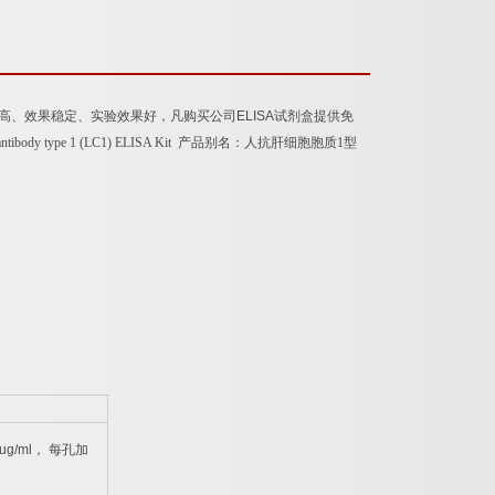
度高、效果稳定、实验效果好，凡购买公司
ELISA
试剂盒提供免
lantibody type 1 (LC1) ELISA Kit
产品别名：
人抗肝细胞胞质
1
型
ug/ml
，
每孔加