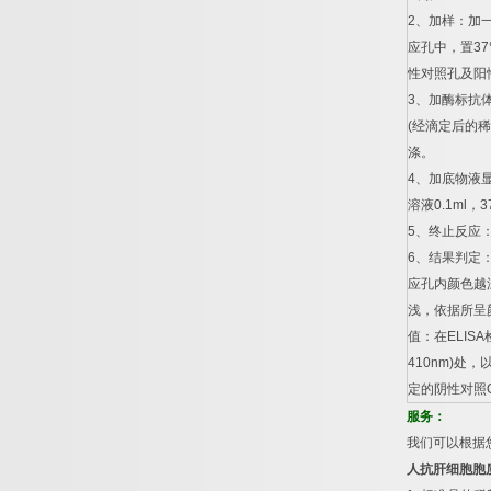
2
、加样：加
应孔中，置
37
性对照孔及阳
3
、加酶标抗
(
经滴定后的稀
涤。
4
、加底物液
溶液
0.1ml
，
3
5
、终止反应
6
、结果判定
应孔内颜色越
浅，依据所呈
值：在
ELISA
410nm)
处，
定的阴性对照
服务：
我们可以根据
人抗肝细胞胞