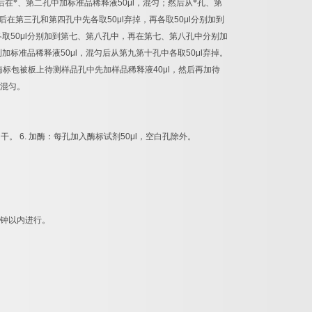
后在*、第二孔中加标准品稀释液
50μl
，混匀；然后从*孔、第
后在第三孔和第四孔中先各取
50μl
弃掉，再各取
50μl
分别加到
各取
50μl
分别加到第七、第八孔中，再在第七、第八孔中分别加
别加标准品稀释液
50μl
，混匀后从第九第十孔中各取
50μl
弃掉。
酶标包被板上待测样品孔中先加样品稀释液
40μl
，然后再加待
混匀。
拍干。
6.
加酶：每孔加入酶标试剂
50μl
，空白孔除外。
钟以内进行。