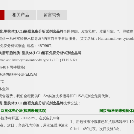
相关产品
留言询价
质
1
型抗体
(LC1)
酶联免疫分析试剂盒品牌
全国包邮、发货及时、质量可靠、*、灵敏
提供一系列实验技术指导及*的售前售中售后服务。
英文名称：
Human anti liver cytoso
免疫分析试剂盒
规格：
48T/96T
。
抗肝细胞胞质
1
型抗体
(LC1)
酶联免疫分析试剂盒品牌
an anti liver cytosolantibody type 1 (LC1) ELISA Kit
T/48T(
两种规格
)
免法
/
酶联免疫法
(ELISA)
8
℃
体盒装
税含运费，我们全程提供
ELISA
实验技术指导和
ELISA
试剂盒免费代测。
质
1
型抗体
(LC1)
酶联免疫分析试剂盒品牌
技术交流：
双抗体夹心法
(
检测未知抗原
)
间接法
(
检测未知抗体
)
将抗体稀释至
1-10ug/ml
。在反应孔中加
1
、用包被缓冲液将已知抗原稀释至
1-10
夜。次日，弃去孔内溶液，用洗涤缓冲液洗
0.1ml
，
4
℃
过夜。次日洗涤
3
次。