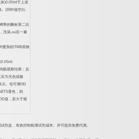
抗体
)0.05ml
于上述
涤。
(
同时做空白、
稀释的酶标第二抗
，洗涤
,
zui后一遍
时配制的
TMB
底物
酸
0.05ml
肉眼观察结果：反
反应为无色或极
表示。也可测
OD
ABTS
显色，则
OD
值，若大于规
。
测试剂盒，有效控制检测试剂成本。并可提供免费代测。