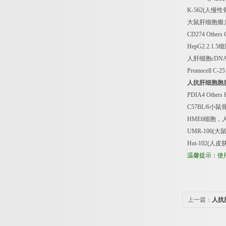
K-562(
人慢性
大鼠肝细胞瘤
;
CD274 Others
HepG2.2.1.5
细
人肝细胞
cDN
Promocell C-25
人抗肝细胞胞
PDIA4 Others
C57BL/6
小鼠
HME6
细胞，
UMR-106(
大
Hut-102(
人皮
温馨提示：使
上一篇：
人抗
分析试剂盒价