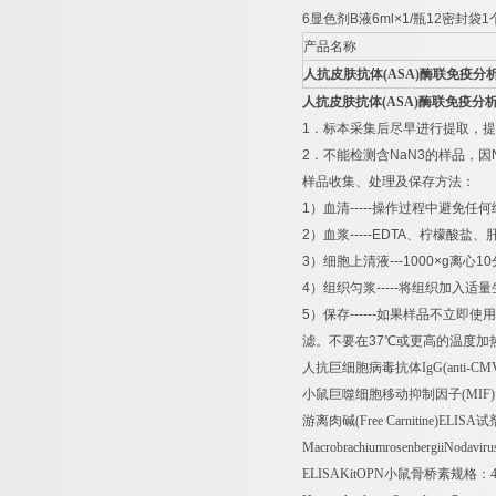
6
显色剂
B
液
6ml×1/
瓶
12
密封袋
1
产品名称
人抗皮肤抗体
(ASA)
酶联免疫分
人抗皮肤抗体
(ASA)
酶联免疫分
1
．标本采集后尽早进行提取，提
2
．不能检测含
NaN3
的样品，因
样品收集、处理及保存方法：
1
）血清
-----
操作过程中避免任何
2
）血浆
-----EDTA
、柠檬酸盐、
3
）细胞上清液
---1000×g
离心
10
4
）组织匀浆
-----
将组织加入适量
5
）保存
------
如果样品不立即使用
滤。不要在
37
℃
或更高的温度加
人抗巨细胞病毒抗体
IgG(anti-CM
小鼠巨噬细胞移动抑制因子
(MIF)
游离肉碱
(Free Carnitine)ELISA
试
MacrobrachiumrosenbergiiNodavi
ELISAKitOPN
小鼠骨桥素规格：