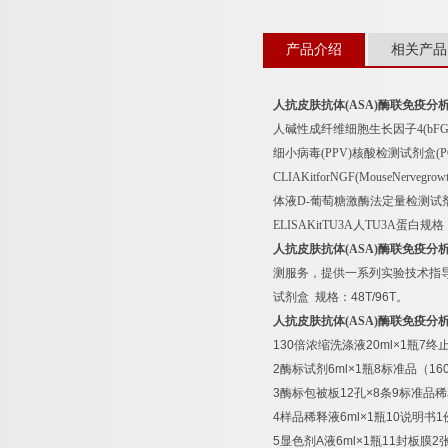
产品介绍
相关产品
人抗皮肤抗体
(ASA)
酶联免疫分
人碱性成纤维细胞生长因子
4(bF
细小病毒
(PPV)
核酸检测试剂盒
(
CLIAKitforNGF(MouseNervegrowth
体液
D-
葡萄糖激酶法定量检测试
ELISAKitTU3A
人
TU3A
蛋白规格
人抗皮肤抗体
(ASA)
酶联免疫分
测服务，提供一系列实验技术指
试剂盒
规格：
48T/96T
。
人抗皮肤抗体
(ASA)
酶联免疫分
130
倍浓缩洗涤液
20ml×1
瓶
7
终
2
酶标试剂
6ml×1
瓶
8
标准品（
16
3
酶标包被板
12
孔
×8
条
9
标准品稀
4
样品稀释液
6ml×1
瓶
10
说明书
1
5
显色剂
A
液
6ml×1
瓶
11
封板膜
2