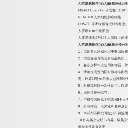
人抗皮肤抗体
(ASA)
酶联免疫分
MS4A1 Others Ferret
雪貂
CD20 /
NCI-H460
人大细胞肺癌细胞
COS-7L,
非洲绿猴肾成纤维细胞
人脐带血单个核细胞
人胚肾细胞
;2V6.11
人胰腺上皮细
人抗皮肤抗体
(ASA)
酶联免疫分
1
．试剂盒从冷藏环境中取出应在
2
．浓洗涤液可能会有结晶析出，
3
．各步加样均应使用加样器，并
4
．请每次测定的同时做标准曲线
定，计算时请zui后乘以总稀释倍
5
．封板膜只限一次性使用，以避
6
．底物请避光保存。
7
．严格按照豚鼠干扰素
γ(IFN-γ)
8
．所有样品，洗涤液和各种废弃
9
．本试剂不同批号组分不得混用
10.
如与英文说明书有异，以英文
保存条件及有效期