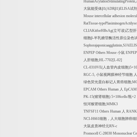
HumanAcylationStimulatingProtei
大鼠能受体β
1(ADR
β
1)ELISA
试
Mouse intercellular adhesion mole
RatTissue-typePlasiminogenActily
CLIAKitforHBsAg(
立可读
)
乙型肝
细胞β
-
半乳糖苷酶活性原位染色
Sophorajaponicaagglutinin,SJAELI
ENPEP Others Mouse
小鼠
ENPEP 
人肝细胞
;HL-7702[L-02]
CL-0310VE(
人血管内皮细胞
)5
×
10
RGC-5,
小鼠视网膜神经节细胞
绿色荧光蛋白标记人胃癌细胞
;M
EPCAM Others Human
人
EpCAM 
PK-15(
猪肾细胞
) 5
×
106cells/
瓶×
2
恒河猴肾细胞
;MMK3
TNFSF11 Others Human
人
RANKL
NCI-H661
细胞，人大细胞肺癌细
大鼠皮质神经元
RN-c
Promocell C-28030 Mononuclear C