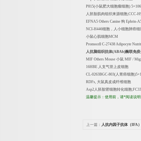
P815(
小鼠肥大细胞瘤细胞
) 5
×
106
人胚胎肌肉组织来源细胞
;CCC-H
EFNA5 Others Canine
狗
Ephrin-A
NCI-H446
细胞，人小细胞肺癌细
小鼠心肌细胞
MCM
Promocell C-27438 Adipocyte Nutr
人抗脑组织抗体
(ABAb)
酶联免疫
MIF Others Mouse
小鼠
MIF / Migr
16HBE
人支气管上皮细胞
CL-0263BGC-803(
人胃癌细胞
)5
×
RDFs,
大鼠真皮成纤维细胞
Asp2
人胚胎肾细胞转化细胞
;FC3
温馨提示：使用前，请*阅读说
上一篇：
人抗内因子抗体（IFA
盒价格