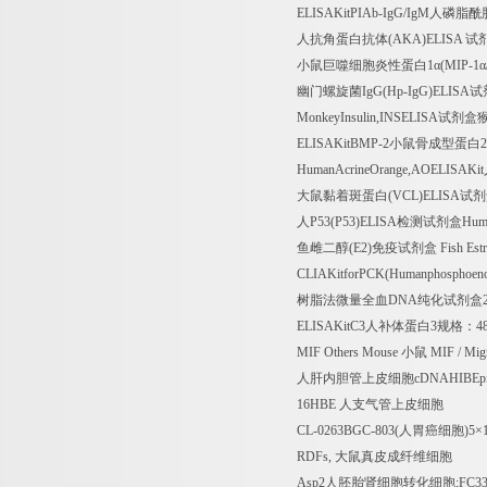
ELISAKitPIAb-IgG/IgM
人磷脂酰
人抗角蛋白抗体
(AKA)ELISA
试
小鼠巨噬细胞炎性蛋白
1
α
(MIP-1
α
幽门螺旋菌
IgG(Hp-IgG)ELISA
试
MonkeyInsulin,INSELISA
试剂盒
ELISAKitBMP-2
小鼠骨成型蛋白
2
HumanAcrineOrange,AOELISAKit
大鼠黏着斑蛋白
(VCL)ELISA
试剂
人
P53(P53)ELISA
检测试剂盒
Huma
鱼雌二醇
(E2)
免疫试剂盒
Fish Est
CLIAKitforPCK(Humanphosphoenol
树脂法微量全血
DNA
纯化试剂盒
ELISAKitC3
人补体蛋白
3
规格：
4
MIF Others Mouse
小鼠
MIF / Migr
人肝内胆管上皮细胞
cDNAHIBEp
16HBE
人支气管上皮细胞
CL-0263BGC-803(
人胃癌细胞
)5
×
RDFs,
大鼠真皮成纤维细胞
Asp2
人胚胎肾细胞转化细胞
;FC3