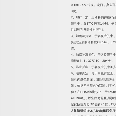
0.1ml
，
4
℃
过夜。次日，弃去孔
3
次。
2
、加样：加一定稀释的待检样
应孔中，置
37
℃
孵育
1
小时。然
性对照孔及阳性对照孔
)
。
3
、加酶标抗体：于各反应孔中
(
经滴定后的稀释度
)0.05ml
。
37
涤。
4
、加底物液显色：于各反应孔
溶液
0.1ml
，
37
℃
10
～
30
分钟。
5
、终止反应：于各反应孔中加
6
、结果判定：可于白色背景上
应孔内颜色越深，阳性程度越强
浅，依据所呈颜色的深浅，以
“+”
值：在
ELISA
检测仪上，于
450n
410nm)
处，以空白对照孔调零后
定的阴性对照
OD
值的
2.1
倍，即
人抗脑组织抗体
(ABAb)
酶联免疫