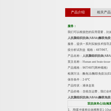
产品介绍
相关产品
服务：
我们可以根据您的应用需要，比
人抗脑组织抗体
(ABAb)
酶联免疫
服务，提供一系列实验技术指导
疫分析试剂盒
规格：
48T/96T
。
产品名称：
人抗脑组织抗体
(ABA
英文名称：
Human anti brain tissu
产品规格：
96T/48T(
两种规格
)
检测方法：酶免法
/
酶联免疫法
(E
保存条件：
2-8
℃
产品性状：液体盒装
产品价格：含税含运费，我们全
人抗脑组织抗体
(ABAb)
酶联免疫
双抗体夹心法
(
检
1
、用缓冲液将抗体稀释至
1-10u