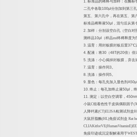
1.
标准品的稀释与加样：在酶标
二孔中各取
100μl
分别加到第三孔
第五、第六孔中，再在第五、第
标准品稀释液
50μl
，混匀后从第
2.
加样：分别设空白孔（空白对
测样品
10μl
（样品zui终稀释度为
3.
温育：用封板膜封板后置
37
℃
4.
配液：将
30
（
48T
的
20
倍）倍
5.
洗涤：小心揭掉封板膜，弃去
7.
温育：操作同
3
。
8.
洗涤：操作同
5
。
9.
显色：每孔先加入显色剂
A50μ
10.
终止：每孔加终止液
50μl
，
11.
测定：以空白空调零，
450n
小鼠
C
组着色性干皮病偶联因子
(
人降钙素
(CT)ELISA
检测试剂盒
H
大鼠肝脂酶
(HL)
免疫试剂盒
Rat he
CLIAKitforVE(HumanVitaminE)EE
免疫印迹或沉淀裂解液用于
WES