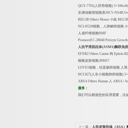
QGY-7701(
人肝癌细胞
) 5
×
106cell
非洲绿猴肾细胞系
/HCV-NS4B;Ve
REG3B Others Mouse
小鼠
REG3B 
NCI-H520
细胞，人肺鳞癌细胞
小
人成纤维细胞
HMF
Promocell C-28040 Pericyte Growt
人抗平滑肌抗体
(ASMA)
酶联免
EFNB2 Others Canine
狗
Ephrin-B
猕猴皮肤细胞
;MMS7
LOVE1
细胞，结直肠癌细胞
人黑
HCC827(
人非小细胞肺癌细胞
) 5
×
ARSA Others Human
人
ARSA / Ary
服务：
我们可以根据您的应用需要，比
上一篇：
人抗皮肤抗体（ASA）