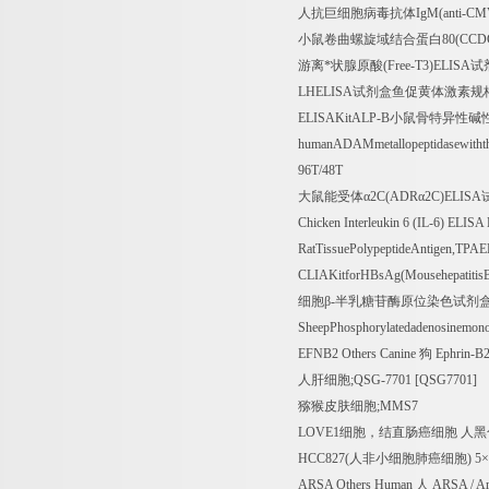
人抗巨细胞病毒抗体
IgM(anti-C
小鼠卷曲螺旋域结合蛋白
80(CCD
游离*状腺原酸
(Free-T3)ELISA
试
LHELISA
试剂盒鱼促黄体激素规
ELISAKitALP-B
小鼠骨特异性碱
humanADAMmetallopeptidasewith
96T/48T
大鼠能受体α
2C(ADR
α
2C)ELISA
Chicken Interleukin 6 (IL-6) ELISA
RatTissuePolypeptideAntigen,TPA
CLIAKitforHBsAg(MousehepatitisB
细胞β
-
半乳糖苷酶原位染色试剂
SheepPhosphorylatedadenosinemon
EFNB2 Others Canine
狗
Ephrin-B
人肝细胞
;QSG-7701 [QSG7701]
猕猴皮肤细胞
;MMS7
LOVE1
细胞，结直肠癌细胞
人黑
HCC827(
人非小细胞肺癌细胞
) 5
×
ARSA Others Human
人
ARSA / Ary