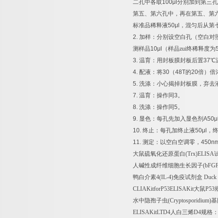
二孔中各取
100μl
分别加到第三孔
第五、第六孔中，再在第五、第
标准品稀释液
50μl
，混匀后从第
2.
加样：分别设空白孔（空白对
测样品
10μl
（样品zui终稀释度为
3.
温育：用封板膜封板后置
37
℃
4.
配液：将
30
（
48T
的
20
倍）倍
5.
洗涤：小心揭掉封板膜，弃去
7.
温育：操作同
3
。
8.
洗涤：操作同
5
。
9.
显色：每孔先加入显色剂
A50μ
10.
终止：每孔加终止液
50μl
，
11.
测定：以空白空调零，
450n
大鼠硫氧化还原蛋白
(Trx)ELISA
人碱性成纤维细胞生长因子
(bFG
鸭白介素
4(IL-4)
免疫试剂盒
Duck I
CLIAKitforP53ELISAKit
大鼠
P53
水中隐孢子虫
(Cryptosporidium)
基
ELISAKitLTD4
人白三烯
D4
规格