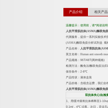
产品介绍
相关产品
温馨提示：使用前，请*阅读说
人抗平滑肌抗体
(ASMA)
酶联免
代测服务，提供一系列实验技术
(ASMA)
酶联免疫分析试剂盒
规
产品名称：
人抗平滑肌抗体
(ASM
英文名称：
Human anti smooth mu
产品规格：
96T/48T(
两种规格
)
检测方法：酶免法
/
酶联免疫法
(E
保存条件：
2-8
℃
产品性状：液体盒装
产品价格：含税含运费，我们全
人抗平滑肌抗体
(ASMA)
酶联免
双抗体夹心法
(
检
1
、用缓冲液将抗体稀释至
1-10u
0.1ml
，
4
℃
过夜。次日，弃去孔