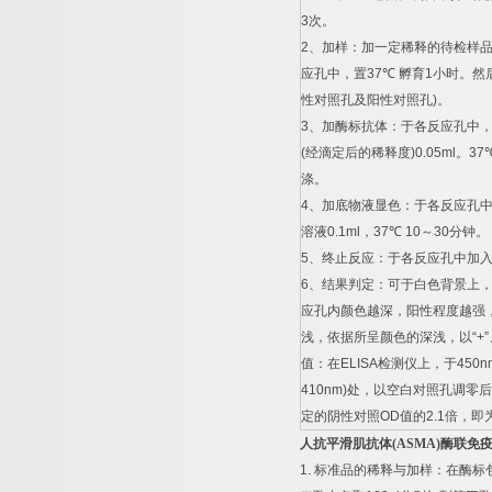
3
次。
2
、加样：加一定稀释的待检样
应孔中，置
37
℃
孵育
1
小时。然
性对照孔及阳性对照孔
)
。
3
、加酶标抗体：于各反应孔中
(
经滴定后的稀释度
)0.05ml
。
37
涤。
4
、加底物液显色：于各反应孔
溶液
0.1ml
，
37
℃
10
～
30
分钟。
5
、终止反应：于各反应孔中加
6
、结果判定：可于白色背景上
应孔内颜色越深，阳性程度越强
浅，依据所呈颜色的深浅，以
“+”
值：在
ELISA
检测仪上，于
450n
410nm)
处，以空白对照孔调零后
定的阴性对照
OD
值的
2.1
倍，即
人抗平滑肌抗体
(ASMA)
酶联免
1.
标准品的稀释与加样：在酶标