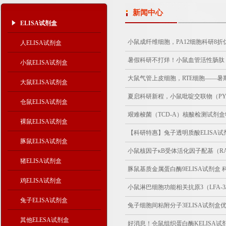
新闻中心
ELISA试剂盒
小鼠成纤维细胞，PA12细胞科研8折
人ELISA试剂盒
暑假科研不打烊！小鼠血管活性肠肽（V
小鼠ELISA试剂盒
大鼠气管上皮细胞，RTE细胞——暑
大鼠ELISA试剂盒
夏启科研新程，小鼠吡啶交联物（PY
仓鼠ELISA试剂盒
艰难梭菌（TCD-A）核酸检测试剂
裸鼠ELISA试剂盒
【科研特惠】兔子透明质酸ELISA试
豚鼠ELISA试剂盒
小鼠核因子κB受体活化因子配基（RA
猪ELISA试剂盒
豚鼠基质金属蛋白酶9ELISA试剂盒 科
鸡ELISA试剂盒
小鼠淋巴细胞功能相关抗原3（LFA-3/
兔子ELISA试剂盒
兔子细胞间粘附分子3ELISA试剂盒
其他ELESA试剂盒
好消息！仓鼠组织蛋白酶KELISA