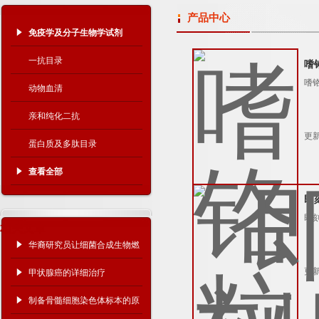
产品中心
免疫学及分子生物学试剂
一抗目录
嗜
嗜
动物血清
亲和纯化二抗
更新
蛋白质及多肽目录
查看全部
即
即
相关文章
华裔研究员让细菌合成生物燃
料的效率倍增
更新
甲状腺癌的详细治疗
制备骨髓细胞染色体标本的原