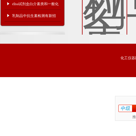
理和步骤
elisa试剂盒白介素类和一般化
学试剂的分类存放
乳制品中抗生素检测有新招
化工仪器
推