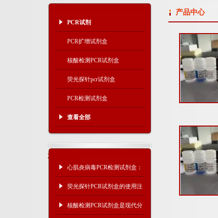
产品中心
PCR试剂
PCR扩增试剂盒
核酸检测PCR试剂盒
荧光探针pcr试剂盒
PCR检测试剂盒
查看全部
相关文章
心肌炎病毒PCR检测试剂盒：
一份基因层面的诊断参考
荧光探针PCR试剂盒的使用注
意事项
核酸检测PCR试剂盒是现代分