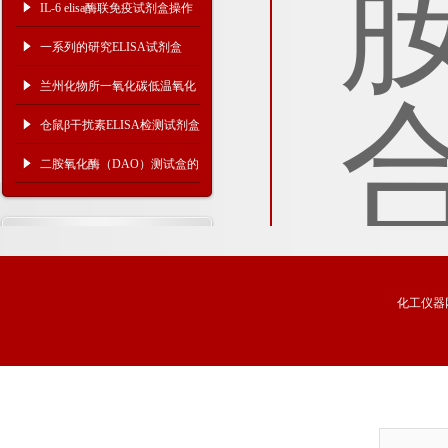
IL-6 elisa酶联免疫试剂盒操作
步骤
一系列的研究ELISA试剂盒
兰州化物所一氧化碳低温氧化
机理研究取得新进展
仓鼠β干扰素ELISA检测试剂盒
实验通用规则
二胺氧化酶（DAO）测试盒的
存放以及注意事项
化工仪器