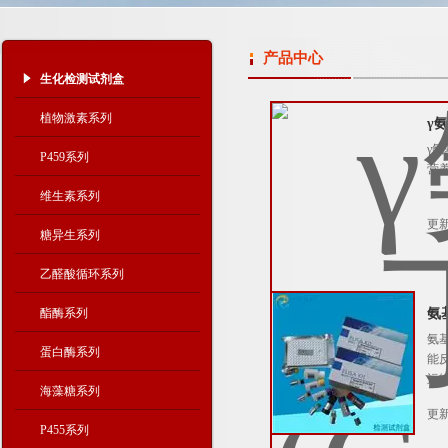
产品中心
生化检测试剂盒
植物激素系列
γ
γ
P459系列
营
维生素系列
更新
糖异生系列
乙醛酸循环系列
酯酶系列
氨
氨
蛋白酶系列
能
运
海藻糖系列
更新
P455系列