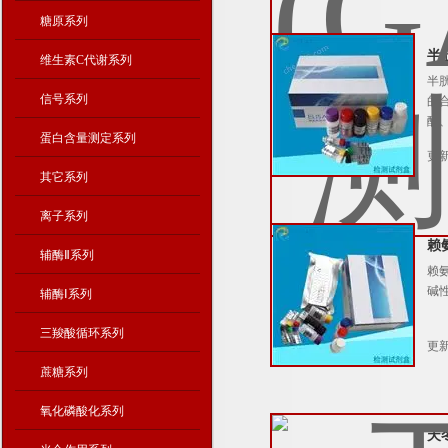
糖原系列
半
维生素C代谢系列
半
信号系列
的
酸
蛋白含量测定系列
更新
其它系列
离子系列
赖
辅酶Ⅱ系列
赖
碱
辅酶Ⅰ系列
三羧酸循环系列
更新
蔗糖系列
氧化磷酸化系列
天