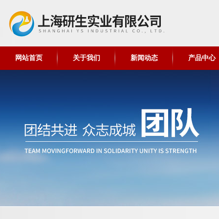
网站首页
关于我们
新闻动态
产品中心