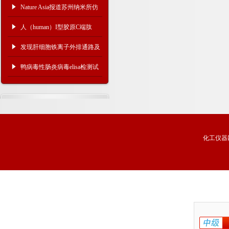
ELISA试剂盒反应步骤
Nature Asia报道苏州纳米所仿
生电化学驱动研究进展
人（human）I型胶原C端肽
CTX1说明书
发现肝细胞铁离子外排通路及
其重要作用
鸭病毒性肠炎病毒elisa检测试
剂盒产品优势
化工仪器