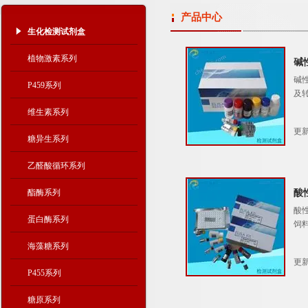
产品中心
生化检测试剂盒
植物激素系列
碱
碱
P459系列
及
维生素系列
更新
糖异生系列
乙醛酸循环系列
酯酶系列
酸
酸
蛋白酶系列
饲
海藻糖系列
更新
P455系列
糖原系列