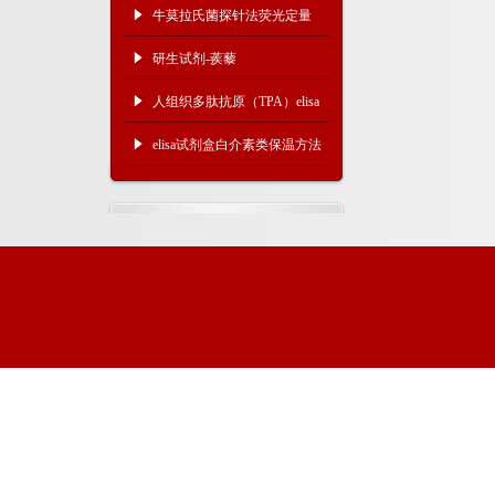
牛莫拉氏菌探针法荧光定量
PCR试剂盒产品特点
研生试剂-蒺藜
人组织多肽抗原（TPA）elisa
检测试剂盒​试剂配制准备
elisa试剂盒白介素类保温方法
分析