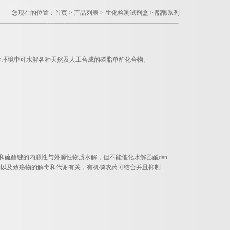
您现在的位置：
首页
>
产品列表
>
生化检测试剂盒
>
酯酶系列
，在碱性环境中可水解各种天然及人工合成的磷脂单酯化合物。
胺键和硫酯键的内源性与外源性物质水解，但不能催化水解乙酰dan
物以及致癌物的解毒和代谢有关，有机磷农药可结合并且抑制