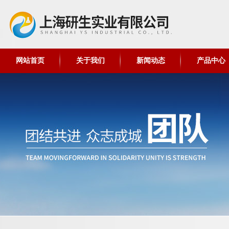
网站首页
关于我们
新闻动态
产品中心