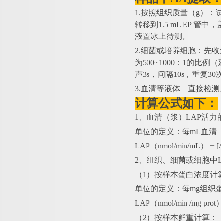
1.按照组织质量（g）：
转移到1.5 mL EP 
液置冰上待测。
2.细菌或培养细胞：先
为500~1000：1的
声3s，间隔10s，重复3
3.血清等液体：直接检测
计算公式如下：
1、血清（浆）LAP活力
单位的定义：每
mL血清
LAP（nmol/min/mL）＝
2、组织、细菌或细胞中L
（
1）按样本蛋白浓度计
单位的定义：每
mg组织
LAP（nmol/min /mg pr
（
2）按样本鲜重计算：