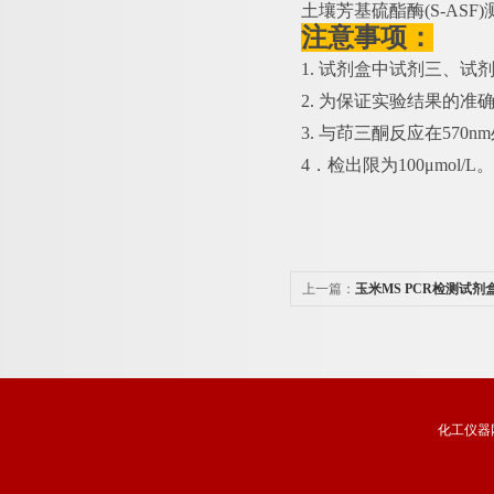
土壤芳基硫酯酶
(S-AS
注意事项：
1. 试剂盒中试剂三、
2. 为保证实验结果的准
3. 与茚三酮反应在57
4．检出限为100μmol/L。
上一篇：
玉米MS PCR检测试剂
化工仪器