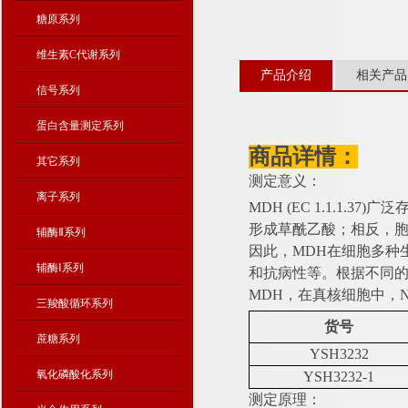
糖原系列
维生素C代谢系列
产品介绍
相关产品
信号系列
蛋白含量测定系列
商品详情：
其它系列
测定意义：
离子系列
MDH (EC 1.1.1
形成草酰乙酸；相反，胞
辅酶Ⅱ系列
因此，MDH在细胞多种
辅酶Ⅰ系列
和抗病性等。根据不同的辅
MDH，在真核细胞中，N
三羧酸循环系列
货号
蔗糖系列
YSH3232
氧化磷酸化系列
YSH3232-1
测定原理：