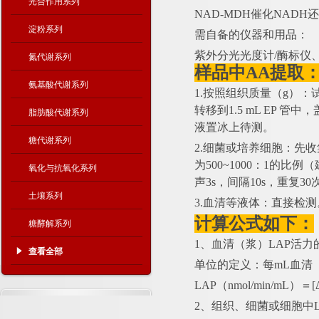
光合作用系列
NAD-MDH催化NAD
淀粉系列
需自备的仪器和用品：
紫外分光光度计
/酶标仪
氮代谢系列
样品中
AA提取
氨基酸代谢系列
1.按照组织质量（g）：
转移到1.5 mL EP 
脂肪酸代谢系列
液置冰上待测。
糖代谢系列
2.细菌或培养细胞：先
为500~1000：1的
氧化与抗氧化系列
声3s，间隔10s，重复3
土壤系列
3.血清等液体：直接检测
计算公式如下：
糖酵解系列
1、血清（浆）LAP活力
查看全部
单位的定义：每
mL血清
LAP（nmol/min/mL）＝
2、组织、细菌或细胞中L