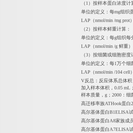
（
1）按样本蛋白浓度计
单位的定义：每
mg组织
LAP（nmol/min /mg pr
（
2）按样本鲜重计算：
单位的定义：每
g组织每
LAP（nmol/min /g 鲜
（
3）按细菌或细胞密度
单位的定义：每
1万个细
LAP（nmol/min /104 c
V反总：反应体系总体积，2×
加入样本体积，0.05 m
样本质量，g；2000：细
高迁移率族
ATHook蛋
高尔基体蛋白
B1ELIS
高尔基体蛋白
A8家族成员
高尔基体蛋白
A7ELIS