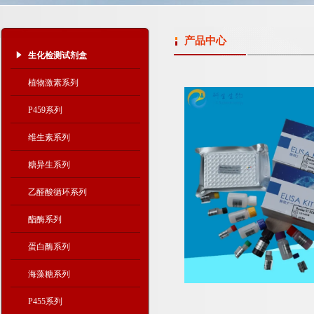
产品中心
生化检测试剂盒
植物激素系列
P459系列
维生素系列
糖异生系列
乙醛酸循环系列
酯酶系列
蛋白酶系列
海藻糖系列
P455系列