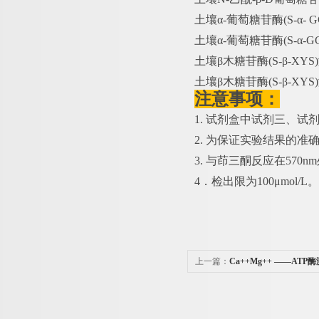
土壤
α-葡萄糖苷酶(S-α-
土壤
α-葡萄糖苷酶(S-α-G
土壤
β木糖苷酶(S-β-XY
土壤
β木糖苷酶(S-β-XYS
注意事项：
1. 试剂盒中试剂三、
2. 为保证实验结果的准
3. 与茚三酮反应在57
4．检出限为100μmol/L。
上一篇：
Ca++Mg++ ——ATP