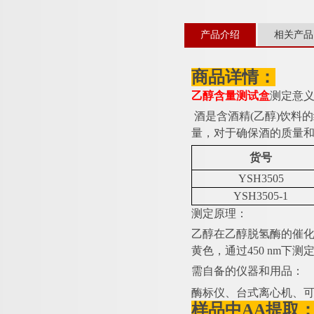
产品介绍
相关产品
商品详情：
乙醇含量测试盒
测定意
酒是含酒精
(乙醇)饮
量，对于确保酒的质量
货号
YSH3505
YSH3505-1
测定原理：
乙醇在乙醇脱氢酶的催
黄色，通过450 nm下
需自备的仪器和用品：
酶标仪、台式离心机、
样品中
AA提取