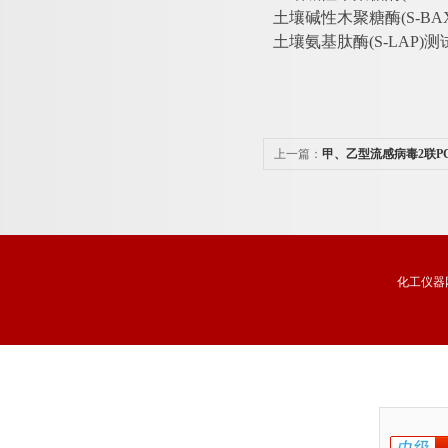
土壤碱性木聚糖酶
(S-B
土壤氨基肽酶
(S-LAP)
上一篇：
甲、乙型流感病毒2联P
化工仪器