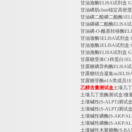
甘油激酶
ELISA试剂盒 
甘油磷肌
chun锚定高密
甘油磷二酯磷二酯酶
1E
甘油磷磷二酯酶
ELISA
甘油磷
-O-酰基转移酶EL
甘油激酶
5ELISA试剂盒
甘油激酶
2ELISA试剂盒
甘油激酶
ELISA试剂盒
甘露糖受体
C1样蛋白1E
甘露糖磷异构酶
ELISA
甘露糖结合凝集
su2EL
甘露糖苷酶
α1A类成员1
乙醇含量测试盒
土壤几
土壤几丁质酶测试盒
/微量
土壤碱性
(S-ALPT)测试
土壤碱性
(S-ALPT)测试
土壤碱性磷酶
(S-AKP/
土壤碱性磷酶
(S-AKP/A
土壤碱性木聚糖酶
(S-B