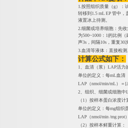
1.按照组织质量（g）：
转移到1.5 mL EP 
液置冰上待测。
2.细菌或培养细胞：先
为500~1000：1的
声3s，间隔10s，重复3
3.血清等液体：直接检测
计算公式如下：
1、血清（浆）LAP活力
单位的定义：每
mL血清
LAP（nmol/min/mL）＝
2、组织、细菌或细胞中L
（
1）按样本蛋白浓度计
单位的定义：每
mg组织
LAP（nmol/min /mg pr
（
2）按样本鲜重计算：