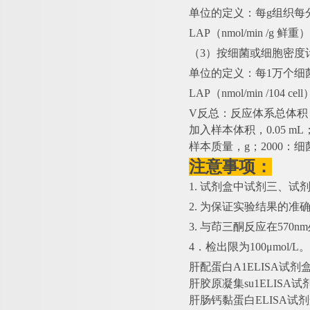
单位的定义：每
g组织每
LAP（nmol/min /g 鲜
（
3）按细菌或细胞密度
单位的定义：每
1万个细
LAP（nmol/min /104 c
V反总：反应体系总体积，2×
加入样本体积，0.05 m
样本质量，g；2000：细
注意事项：
1. 试剂盒中试剂三、
2. 为保证实验结果的准
3. 与茚三酮反应在57
4．检出限为100μmol/L。
肝配蛋白
A1ELISA试剂
肝胶原凝集
su1ELISA
肝肠钙黏蛋白
ELISA试