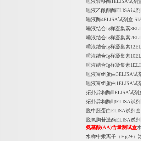
唾液转移酶
1ELISA试剂
唾液乙酰酯酶
ELISA试
唾液酶
4ELISA试剂盒 
唾液结合
Ig样凝集素8EL
唾液结合
Ig样凝集素2EL
唾液结合
Ig样凝集素12E
唾液结合
Ig样凝集素10E
唾液结合
Ig样凝集素1EL
唾液富组蛋白
3ELISA
唾液富组蛋白
1ELISA
拓扑异构酶
ⅢELISA试
拓扑异构酶
ⅡβELISA试
脱中胚蛋白
ELISA试剂
脱氧胸苷激酶
ELISA试
氨基酸
(AA)含量测试盒
水样中汞离子（
Hg2+