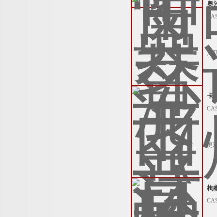
奥
CA
更新
卡
CA
更新
枸
CA