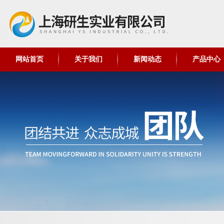
网站首页
关于我们
新闻动态
产品中心