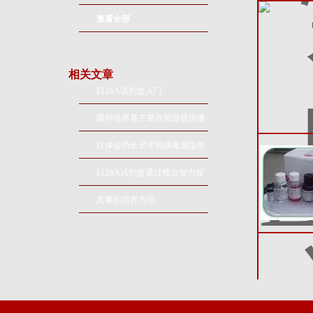
查看全部
相关文章
ELISA试剂盒入门
菌种培养基主要作用是提供微
生物生长所需的营养物质和生
抗体会助长登革热病毒感染更
长环境
多细胞
ELISA试剂盒通过蠕虫智力探
查人的智力
真菌的培养方法