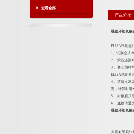
查看全部
产品介绍
裸鼠环加氧酶2
ELISA试剂
1、试剂盒从
2． 浓洗涤
3． 各步加
ELISA试剂
4． 请每次
定，计算时请z
5． 封板膜
6． 底物请避
裸鼠环加氧酶2
大鼠血管紧张素Ⅱ A