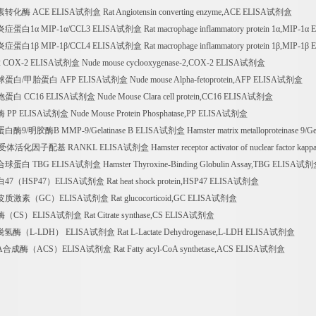
 ACE ELISA试剂盒 Rat Angiotensin converting enzyme,ACE ELISA试剂盒
α MIP-1α/CCL3 ELISA试剂盒 Rat macrophage inflammatory protein 1α,MIP-1
β MIP-1β/CCL4 ELISA试剂盒 Rat macrophage inflammatory protein 1β,MIP-1
-2 ELISA试剂盒 Nude mouse cyclooxygenase-2,COX-2 ELISA试剂盒
甲胎蛋白 AFP ELISA试剂盒 Nude mouse Alpha-fetoprotein,AFP ELISA试剂盒
C16 ELISA试剂盒 Nude Mouse Clara cell protein,CC16 ELISA试剂盒
ELISA试剂盒 Nude Mouse Protein Phosphatase,PP ELISA试剂盒
胶酶B MMP-9/Gelatinase B ELISA试剂盒 Hamster matrix metalloproteinase 9/Gela
因子配基 RANKL ELISA试剂盒 Hamster receptor activator of nuclear factor kapp
TBG ELISA试剂盒 Hamster Thyroxine-Binding Globulin Assay,TBG ELISA试
HSP47）ELISA试剂盒 Rat heat shock protein,HSP47 ELISA试剂盒
素（GC）ELISA试剂盒 Rat glucocorticoid,GC ELISA试剂盒
）ELISA试剂盒 Rat Citrate synthase,CS ELISA试剂盒
（L-LDH） ELISA试剂盒 Rat L-Lactate Dehydrogenase,L-LDH ELISA试剂盒
（ACS）ELISA试剂盒 Rat Fatty acyl-CoA synthetase,ACS ELISA试剂盒