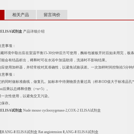
相关产品
留言询价
ELISA试剂盒
产品详细介绍
盒注意事项：
冷藏环境中取出应在室温平衡15-30分钟后方可使用，酶标包被板开封后如未用完，板
液可能会有结晶析出，稀释时可在水浴中加温助溶，洗涤时不影响结果。
样均应使用加样器，并经常校对其准确性，以避免试验误差。一次加样时间控制在5分钟
盒注意事项：
测定的同时做标准曲线，做复孔。如标本中待测物质含量过高（样本OD值大于标准品孔
ui后乘以总稀释倍数（×n×5）。
只限一次性使用，以避免交叉污染。
光保存。
ELISA试剂盒
Nude mouse cyclooxygenase-2,COX-2 ELISA试剂盒
NG-Ⅱ ELISA试剂盒 Rat angiotension Ⅱ,ANG-Ⅱ ELISA试剂盒