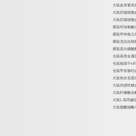
大鼠血管紧张素转化酶
大鼠巨噬细胞炎症蛋白1
大鼠巨噬细胞炎症蛋白1
裸鼠环加氧酶2 COX
裸鼠甲种胎儿球蛋白/
裸鼠克拉拉细胞蛋白 C
裸鼠蛋白磷酸酶 PP 
仓鼠基质金属蛋白酶9/明
仓鼠核因子κB受体活化
仓鼠甲状腺结合球蛋白 
大鼠热休克蛋白47（
大鼠内源性糖皮质激
大鼠柠檬酸合酶（CS
大鼠L-鼠乳酸脱氢酶
大鼠脂酰辅酶A合成酶