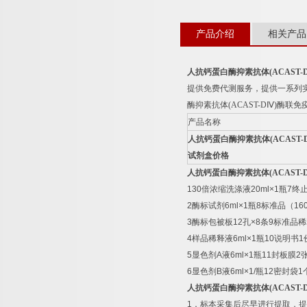
产品介绍
相关产品
人抗钙蛋白酶抑素抗体
(ACAST-
提供免费代测服务，提供一系列
酶抑素抗体
(ACAST-D
Ⅳ
)
酶联免
产品名称
人抗钙蛋白酶抑素抗体
(ACAST-
试剂盒价格
人抗钙蛋白酶抑素抗体
(ACAST-
130
倍浓缩洗涤液
20ml×1
瓶
7
终
2
酶标试剂
6ml×1
瓶
8
标准品（
16
3
酶标包被板
12
孔
×8
条
9
标准品稀
4
样品稀释液
6ml×1
瓶
10
说明书
1
5
显色剂
A
液
6ml×1
瓶
11
封板膜
2
6
显色剂
B
液
6ml×1/
瓶
12
密封袋
1
人抗钙蛋白酶抑素抗体
(ACAST-
1
．标本采集后尽早进行提取，提