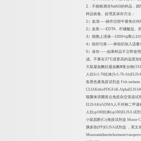
2
．不能检测含
NaN3
的样品，因
样品收集、处理及保存方法：
1
）血清
-----
操作过程中避免任何
2
）血浆
-----EDTA
、柠檬酸盐、
3
）细胞上清液
---1000×g
离心
10
4
）组织匀浆
-----
将组织加入适量
5
）保存
------
如果样品不立即使用
滤。不要在
37
℃
或更高的温度加
大鼠凝血酶抗凝血酶Ⅲ复合物
(TAT
人抗
Sc1-70
抗体
(Sc1-70-Ab)ELIS
鱼黑色素免疫试剂盒
Fish melanin
CLIAKitforPDGFsR-AlphaELISAK
噬菌体溶菌斑点免疫杂交筛选试
ELISAKitADMA
人不对称二甲基
人抗
sp100
抗体
(sp100)ELISA
试剂
小鼠肌酐
(Cr)
免疫试剂盒
Mouse Cr
胰多肽
(PP)ELISA
试剂盒
，英文
Mouseantidiuretichormone/vasopre