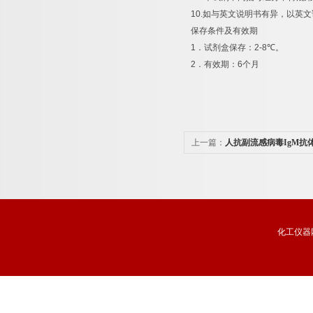
10.
如与英文说明书有异，以英文
保存条件及有效期
1
．试剂盒保存：
2-8
℃
。
2
．有效期：
6
个月
上一篇：
人抗副流感病毒IgM抗体（a
酶联免疫分析试剂盒说明书
化工仪器