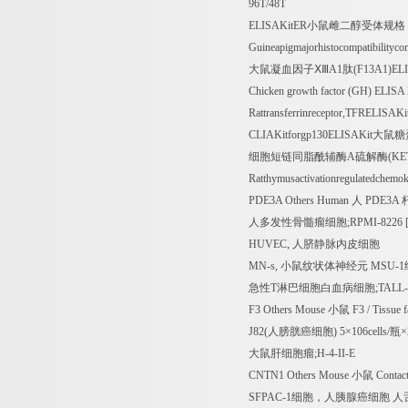
96T/48T
ELISAKitER
小鼠雌二醇受体规格
Guineapigmajorhistocompatibilit
大鼠凝血因子ⅩⅢ
A1
肽
(F13A1)EL
Chicken growth factor (GH) ELISA
Rattransferrinreceptor,TFRELISAKi
CLIAKitforgp130ELISAKit
大鼠糖
细胞短链同脂酰辅酶
A
硫解酶
(K
Ratthymusactivationregulatedchem
PDE3A Others Human
人
PDE3A
人多发性骨髓瘤细胞
;RPMI-8226 
HUVEC,
人脐静脉内皮细胞
MN-s,
小鼠纹状体神经元
MSU-1
急性
T
淋巴细胞白血病细胞
;TALL-
F3 Others Mouse
小鼠
F3 / Tissue 
J82(
人膀胱癌细胞
) 5
×
106cells/
瓶×
大鼠肝细胞瘤
;H-4-II-E
CNTN1 Others Mouse
小鼠
Contac
SFPAC-1
细胞，人胰腺癌细胞
人