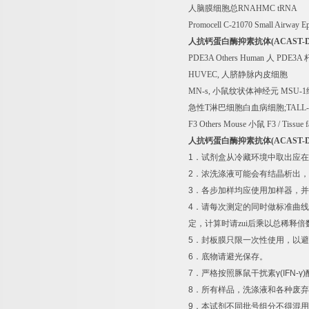
人脑膜细胞总
RNAHMC tRNA
Promocell C-21070 Small Airway Ep
人抗钙蛋白酶抑素抗体
(ACAST-
PDE3A Others Human
人
PDE3A
HUVEC,
人脐静脉内皮细胞
MN-s,
小鼠纹状体神经元
MSU-1
急性
T
淋巴细胞白血病细胞
;TALL-
F3 Others Mouse
小鼠
F3 / Tissue 
人抗钙蛋白酶抑素抗体
(ACAST-
1
．试剂盒从冷藏环境中取出应在
2
．浓洗涤液可能会有结晶析出，
3
．各步加样均应使用加样器，并
4
．请每次测定的同时做标准曲线
定，计算时请zui后乘以总稀释倍
5
．封板膜只限一次性使用，以避
6
．底物请避光保存。
7
．严格按照豚鼠干扰素
γ(IFN-γ)
8
．所有样品，洗涤液和各种废弃
9
．本试剂不同批号组分不得混用