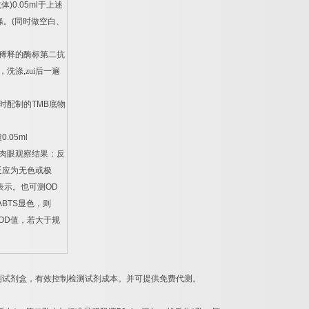
抗体
)0.05ml
于上述
涤。
(
同时做空白、
稀释的酶标第二抗
，洗涤
,
zui后一遍
时配制的
TMB
底物
酸
0.05ml
肉眼观察结果：反
反应为无色或极
表示。也可测
OD
ABTS
显色，则
OD
值，若大于规
。
测试剂盒，有效控制检测试剂成本。并可提供免费代测。