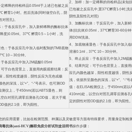
2
、加样：加一定稀释的待检样品
(
未知
一定稀释的待检样品
0.05ml
于上述已包被之反
已包被之反应孔中
,
置
37
℃
孵育
1
小时
,
洗
℃
孵育
1
小时。然后洗涤
(
同时做空白孔，阴
阴性及阳性孔对照
)
性对照孔
)
。
3
、加酶标抗体：于反应孔中，加入新鲜
体：于各反应孔中，加入新鲜稀释的酶标抗体
体
(
抗抗体
)0.05ml
，
37
℃
孵育
30-60
分钟
释度
)0.05ml
。
37
℃
孵育
0.5
～
1
小时，洗
用
DDW
洗涤。
4
、加底物液显色：于各反应孔中加入临
显色：于各反应孔中加入临时配制的
TMB
底物
溶液
0.1ml
，
37
℃
10
～
30
分钟。
7
℃
10
～
30
分钟。
5
、终止反应：于各反应孔中加入
2M
硫
：于各反应孔中加入
2M
硫酸
0.05ml
6
、结果判定：可于白色背景上，直接用
：可于白色背景上，直接用肉眼观察结果：反
应孔内颜色越深，阳性程度越强，阴性
深，阳性程度越强，阴性反应为无色或极
浅，依据所呈颜色的深浅，以
“+”
、
“-”
号
颜色的深浅，以
“+”
、
“-”
号表示。也可测
OD
值：在
ELISA
检测仪上，于
450nm(
若以
检测仪上，于
450nm(
若以
ABTS
显色，则
410nm)
处，以空白对照孔调零后测各孔
以空白对照孔调零后测各孔
OD
值，若大于规
定的阴性对照
OD
值的
2.1
倍，即为阳性
OD
值的
2.1
倍，即为阳性。
您的应用需要，比如在检测范围、种属以及灵敏度等方面有特殊要求，而量身定制检
病毒抗体
(anti-HCV)
酶联免疫分析试剂盒说明书
操作步骤：