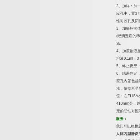
2
、加样：加
应孔中，置
37
性对照孔及阳
3
、加酶标抗
(
经滴定后的稀
涤。
4
、加底物液
溶液
0.1ml
，
3
5
、终止反应
6
、结果判定
应孔内颜色越
浅，依据所呈
值：在
ELISA
410nm)
处，
定的阴性对照
服务：
我们可以根据
人抗丙型肝炎