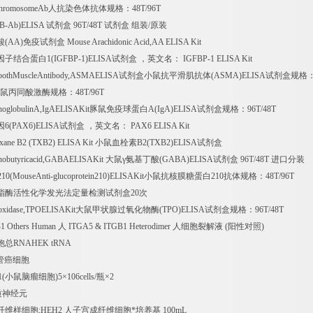
chromosomeAb
人抗染色体抗体规格：
48T/96T
BB-Ab)ELISA
试剂盒
96T/48T
试剂盒
组装
/
原装
酸
(AA)
免疫试剂盒
Mouse Arachidonic Acid,AA ELISA Kit
因子结合蛋白
1(IGFBP-1)ELISA
试剂盒
，英文名：
IGFBP-1 ELISA Kit
oothMuscleAntibody,ASMAELISA
试剂盒小鼠抗平滑肌抗体
(ASMA)ELISA
试剂盒规格
鼠丙同酸激酶规格：
48T/96T
noglobulinA,IgAELISAKit
豚鼠免疫球蛋白
A(IgA)ELISA
试剂盒规格：
96T/48T
因
6(PAX6)ELISA
试剂盒
，英文名：
PAX6 ELISA Kit
xane B2 (TXB2) ELISA Kit
小鼠血栓素
B2(TXB2)ELISA
试剂盒
nobutyricacid,GABAELISAKit
大鼠γ氨基丁酸
(GABA)ELISA
试剂盒
96T/48T
进口分装
10(MouseAnti-glucoprotein210)ELISAKit
小鼠抗核膜糖蛋白
210
抗体规格：
48T/96T
酯酶活性化学发光法定量检测试剂盒
20
次
roxidase,TPOELISAKit
大鼠甲状腺过氧化物酶
(TPO)ELISA
试剂盒规格：
96T/48T
1 Others Human
人
ITGA5 & ITGB1 Heterodimer
人细胞裂解液
(
阳性对照
)
胞总
RNAHEK tRNA
管癌细胞
1(
小鼠脑瘤细胞
)5
×
106cells/
瓶×
2
质神经元
纤维样细胞
;HEH2
人子宫成纤维细胞*培养基
100mL