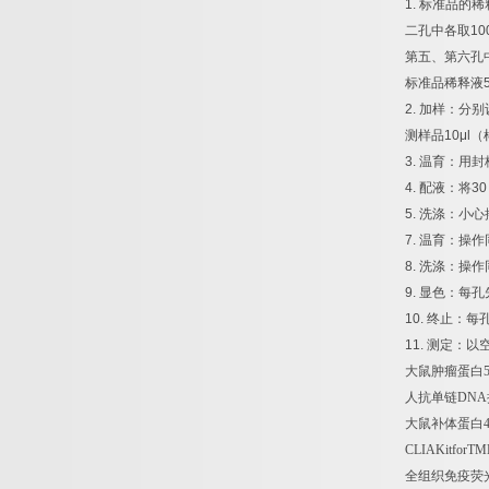
1.
标准品的稀
二孔中各取
10
第五、第六孔
标准品稀释液
2.
加样：分别
测样品
10μl
（
3.
温育：用封
4.
配液：将
30
5.
洗涤：小心
7.
温育：操作
8.
洗涤：操作
9.
显色：每孔
10.
终止：每
11.
测定：以
大鼠肿瘤蛋白
人抗单链
DNA
大鼠补体蛋白
CLIAKitforTM
全组织免疫荧