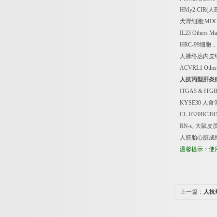
HMy2.CIR(
人
犬肾细胞
;MDC
IL23 Others M
HRC-99
细胞，
人脉络丛内皮
ACVRL1 Othe
人抗丙型肝炎
ITGA5 & ITGB
KYSE30
人食
CL-0320BC3H
RN-c,
大鼠皮
人胚胎心脏成
温馨提示：使
上一篇：
人抗
疫分析试剂盒