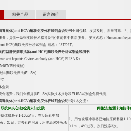
相关产品
留言询价
病毒抗体
(anti-HCV)
酶联免疫分析试剂盒说明书
全国包邮、发货及时、质量可靠、*、
服务，提供一系列实验技术指导及*的售前售中售后服务。
英文名称：
Human anti hepat
(anti-HCV)
酶联免疫分析试剂盒
规格：
48T/96T
。
抗丙型肝炎病毒抗体
(anti-HCV)
酶联免疫分析试剂盒说明书
an anti hepatitis C virus antibody (anti-HCV) ELISA Kit
T/48T(
两种规格
)
免法
/
酶联免疫法
(ELISA)
8
℃
体盒装
税含运费，我们全程提供
ELISA
实验技术指导和
ELISA
试剂盒免费代测。
病毒抗体
(anti-HCV)
酶联免疫分析试剂盒说明书
技术交流：
双抗体夹心法
(
检测未知抗原
)
间接法
(
检测未知抗体
)
将抗体稀释至
1-10ug/ml
。在反应孔中加
1
、用包被缓冲液将已知抗原稀释至
1-10
夜。次日，弃去孔内溶液，用洗涤缓冲液洗
0.1ml
，
4
℃
过夜。次日洗涤
3
次。