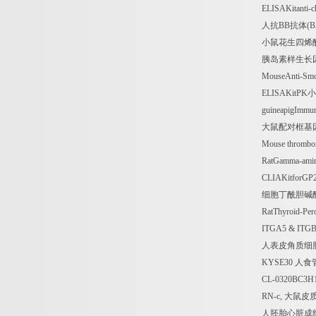
ELISAKitanti-
人抗
BB
抗体
(
小鼠花生四烯
胰岛素样生长
MouseAnti-Sm
ELISAKitPK
小
guineapigImmu
大鼠配对框基
Mouse thrombo
RatGamma-ami
CLIAKitforGP2
细胞丁酰胆碱
RatThyroid-Pe
ITGA5 & ITGB
人表皮角质细
KYSE30
人食
CL-0320BC3H
RN-c,
大鼠皮
人胚胎心脏成