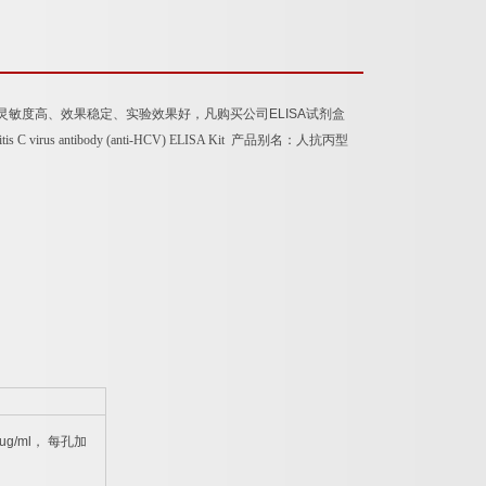
灵敏度高、效果稳定、实验效果好，凡购买公司
ELISA
试剂盒
itis C virus antibody (anti-HCV) ELISA Kit
产品别名：
人抗丙型
ug/ml
，
每孔加