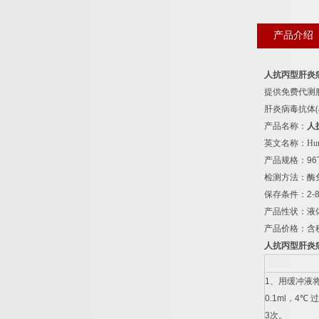
产品介绍
人抗丙型肝炎
提供免费代测
肝炎病毒抗体
产品名称：
人
英文名称：
Hum
产品规格：
96
检测方法：酶
保存条件：
2-
产品性状：液
产品价格：含
人抗丙型肝炎
1
、用缓冲液
0.1ml
，
4
℃
过
3
次。