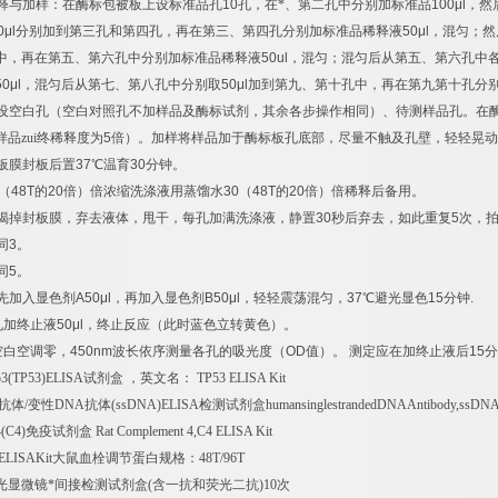
释与加样：在酶标包被板上设标准品孔
10
孔，在*、第二孔中分别加标准品
100μl
，然
0μl
分别加到第三孔和第四孔，再在第三、第四孔分别加标准品稀释液
50μl
，混匀；然
中，再在第五、第六孔中分别加标准品稀释液
50ul
，混匀；混匀后从第五、第六孔中
50μl
，混匀后从第七、第八孔中分别取
50μl
加到第九、第十孔中，再在第九第十孔分
设空白孔（空白对照孔不加样品及酶标试剂，其余各步操作相同）、待测样品孔。在
样品zui终稀释度为
5
倍）。加样将样品加于酶标板孔底部，尽量不触及孔壁，轻轻晃动
板膜封板后置
37
℃
温育
30
分钟。
（
48T
的
20
倍）倍浓缩洗涤液用蒸馏水
30
（
48T
的
20
倍）倍稀释后备用。
揭掉封板膜，弃去液体，甩干，每孔加满洗涤液，静置
30
秒后弃去，如此重复
5
次，
同
3
。
同
5
。
先加入显色剂
A50μl
，再加入显色剂
B50μl
，轻轻震荡混匀，
37
℃
避光显色
15
分钟
.
孔加终止液
50μl
，终止反应（此时蓝色立转黄色）。
空白空调零，
450nm
波长依序测量各孔的吸光度（
OD
值）。
测定应在加终止液后
15
分
53(TP53)ELISA
试剂盒
，英文名：
TP53 ELISA Kit
抗体
/
变性
DNA
抗体
(ssDNA)ELISA
检测试剂盒
humansinglestrandedDNAAntibody,ssDN
4(C4)
免疫试剂盒
Rat Complement 4,C4 ELISA Kit
ELISAKit
大鼠血栓调节蛋白规格：
48T/96T
光显微镜*间接检测试剂盒
(
含一抗和荧光二抗
)10
次