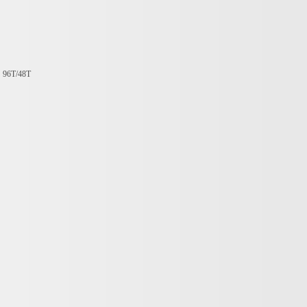
：
96T/48T