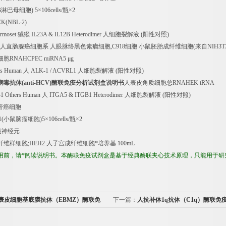
B
淋巴母细胞
) 5
×
106cells/
瓶×
2
K(NBL-2)
armoset
狨猴
IL23A & IL12B Heterodimer
人细胞裂解液
(
阳性对照
)
人直肠腺癌细胞系
人眼脉络黑色素瘤细胞
,C918
细胞
小鼠胚胎成纤维细胞
(
来自
NIH3T
细胞
RNAHCPEC miRNA5
μ
g
rs Human
人
ALK-1 / ACVRL1
人细胞裂解液
(
阳性对照
)
病毒抗体
(anti-HCV)
酶联免疫分析试剂盒说明书
人表皮角质细胞总
RNAHEK tRNA
1 Others Human
人
ITGA5 & ITGB1 Heterodimer
人细胞裂解液
(
阳性对照
)
管癌细胞
1(
小鼠脑瘤细胞
)5
×
106cells/
瓶×
2
质神经元
纤维样细胞
;HEH2
人子宫成纤维细胞*培养基
100mL
用前，请*阅读说明书。本酶联免疫试剂盒是基于经典酶联夹心技术原理，只能用于研
表皮细胞基底膜抗体（EBMZ）酶联免
下一篇：
人抗补体1q抗体（C1q）酶联免
免费代测
盒价格