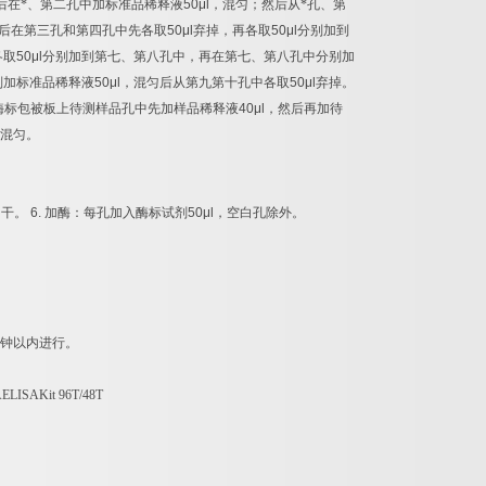
后在*、第二孔中加标准品稀释液
50μl
，混匀；然后从*孔、第
后在第三孔和第四孔中先各取
50μl
弃掉，再各取
50μl
分别加到
各取
50μl
分别加到第七、第八孔中，再在第七、第八孔中分别加
别加标准品稀释液
50μl
，混匀后从第九第十孔中各取
50μl
弃掉。
酶标包被板上待测样品孔中先加样品稀释液
40μl
，然后再加待
混匀。
拍干。
6.
加酶：每孔加入酶标试剂
50μl
，空白孔除外。
钟以内进行。
AELISAKit 96T/48T