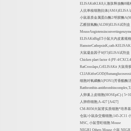
ELISAKitKLK8
人激肽释放酶
8
规
人抗单核细胞抗体
(AMA)ELISA
小鼠基质金属蛋白酶
2/
明胶酶
A(M
乙醛脱氢酶
(ALDH)ELISA
试剂盒
MouseAngiotensinconvertingenzy
ELISAKitBigET
小鼠大内皮素规
HamsterCathepsinK,cath-KELISAKi
大鼠凝血因子Ⅴ
(F5)ELISA
试剂盒
Chicken plaet factor 4 (PF-4/CXCL
RatCrosslaps,CrELISAKit
大鼠骨
CLIAKitforGOD(Humanglucoseoxi
细胞对氧磷酶
1(PON1)
芳香酯酶
Ratthrombin-antithrombincomplex,
人卵巢上皮细胞
(HOSEpiC) ( 5
×
10
人肺癌细胞
;A-427 [A427]
CM-R056
大鼠肾实质细胞*培养基
仓鼠
/
小鼠杂交瘤细胞
;145-2C11
MSC,
小鼠雪旺细胞
Mouse
NEGR1 Others Mouse
小鼠
NEGR