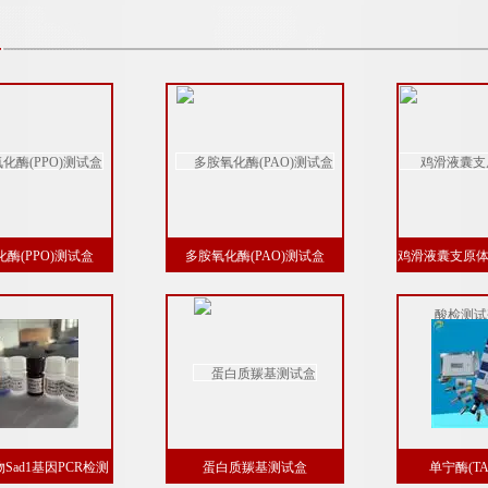
酶(PPO)测试盒
多胺氧化酶(PAO)测试盒
鸡滑液囊支原体
测试剂
Sad1基因PCR检测
蛋白质羰基测试盒
单宁酶(T