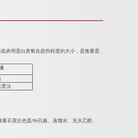
高低表明蛋白质氧化损伤程度的大小，是衡量蛋
法
法
光度法
微量石英比色皿/96孔板、蒸馏水、无水乙醇、