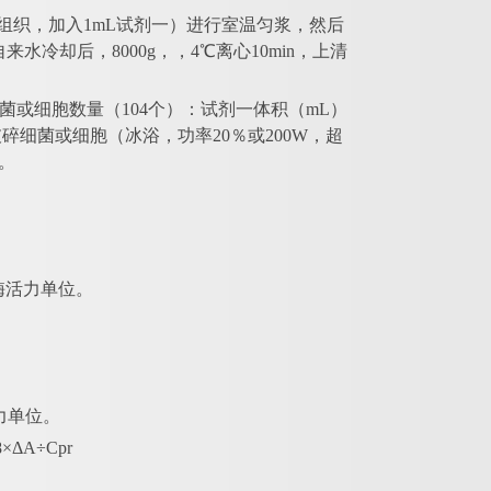
.1g组织，加入1mL试剂一）进行室温匀浆，然后
自来水冷却后，8000g，，4℃离心10min，上清
菌或细胞数量（104个）：试剂一体积（mL）
波破碎细菌或细胞（冰浴，功率20％或200W，超
测。
酶活力单位。
力单位。
8×ΔA÷Cpr