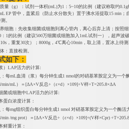
织质量（g）：试剂一体积(mL)为1：5~10的比例（建议称取约0
 mL EP 管中，盖紧后（防止水分散失）置于沸水浴提取15 min；
待测。
培养细胞：先收集细菌或细胞到离心管内，离心后弃上清；按照细
1000：1的比例（建议500万细菌或细胞加入1mL试剂一），超声
10s，重复30次）；8000g，4℃离心10min，取上清，置冰上待
液体：直接检测。
式如下：
浆）LAP活力的计算:
义：每
mL血清（浆）每分钟生成1 nmol的对硝基苯胺定义为一个
l/min/mL）＝[ΔA×V反总÷（ε×d）×109]÷V样÷T=205.8×ΔA
细菌或细胞中LAP活力的计算:
样本蛋白浓度计算：
义：每
mg组织蛋白每分钟生成1 nmol 对硝基苯胺定义为一个酶活
/min /mg prot）＝[ΔA×V反总÷（ε×d）×109]÷(V样×Cpr) ÷T=205.
本鲜重计算：