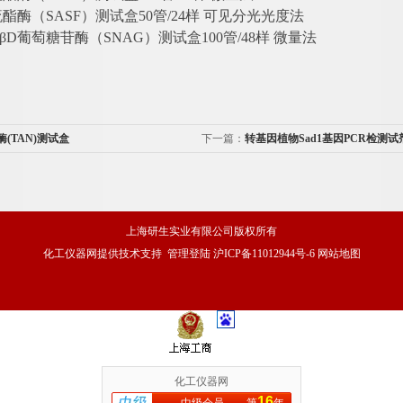
硫酯酶（
SASF）测试盒50管/24样 可见分光光度法
βD葡萄糖苷酶（SNAG）测试盒100管/48样 微量法
酶(TAN)测试盒
下一篇：
转基因植物Sad1基因PCR检测
上海研生实业有限公司版权所有
化工仪器网
提供技术支持
管理登陆
沪ICP备11012944号-6
网站地图
化工仪器网
16