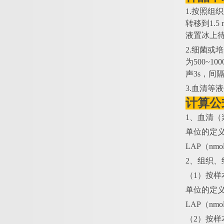
1.按照组
转移到1.5
液置冰上
2.细菌或
为500~
声3s，间隔
3.血清等
计算公
1、血清（
单位的定
LAP（nmo
2、组织、
（
1）按
单位的定
LAP（nmol
（
2）按样