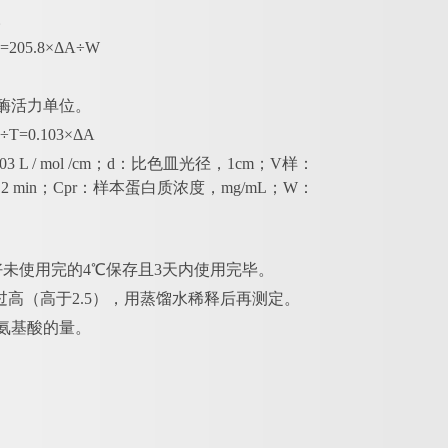
。
=205.8×ΔA÷W
个酶活力单位。
÷T=0.103×ΔA
L / mol /cm；d：比色皿光径，1cm；V样：
 min；Cpr：样本蛋白质浓度，mg/mL；W：
好未使用完的4℃保存且3天内使用完毕。
过
高（高于
2.5），用蒸馏水稀释后再测定。
种氨基酸的量。