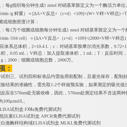
义：每
g组织每分钟生成1 nmol 对硝基苯胺定义为一个酶活力单位
l/min /g 鲜重）＝[ΔA×V反总÷（ε×d）×109]÷(W× V样÷V样总) ÷T
细菌或细胞密度计算：
义：每
1万个细菌或细胞每分钟生成1 nmol 对硝基苯胺定义为一
/min /104 cell）＝[ΔA×V反总÷（ε×d）×109]÷(2000×V样÷V样总) 
体系总体积，2×10-4 L；ε：对硝基苯胺摩尔消光系数，9.72×103 
积，0.05 mL；V样总：加入提取液体积，1 mL；T：反应时间，2
g；2000：细菌或细胞总数，2000万。
项：
盒中试剂三、试剂四和标准品均需临用前配制，且避光保存，配制
证实验结果的准确性，需先取1-2个样做预实验，如果测定的吸光值
三酮反应在570nm处无吸收峰，因此，570nm处测定结果不含这两
00μmol/L。
LISA试剂盒 FⅫa免费代测试剂
抵抗素ELISA试剂盒 APCR免费代测试剂
蛋白激酶样结构域
ELISA试剂盒 MLKL免费代测试剂