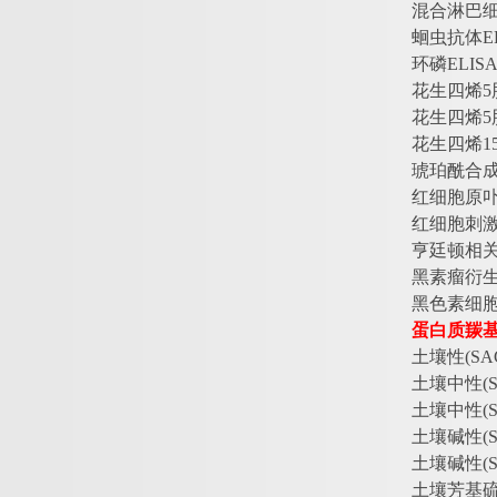
混合淋巴
蛔虫抗体
E
环磷
ELI
花生四烯
5
花生四烯
5
花生四烯
1
琥珀酰合
红细胞原
红细胞刺
亨廷顿相
黑素瘤衍
黑色素细
蛋白质羰
土壤性
(S
土壤中性
(
土壤中性
(
土壤碱性
(
土壤碱性
(
土壤芳基