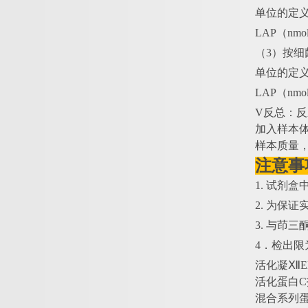
单位的定
LAP（nmo
（
3）按
单位的定
LAP（nmol
V反总：反应
加入样本体
样本质量，
注意事
1. 试剂
2. 为保
3. 与茚
4．检出限为1
活化凝
ⅫE
活化蛋白
C
混合系列