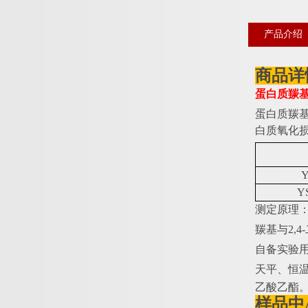
产品介绍
商品详
蛋白质羰
蛋白质羰
白质氧化
Y
Y
测定原理
羰基与
2,
自备实验
天平、恒
乙酸乙酯
样品中