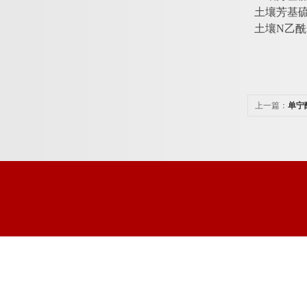
土壤芳基
土壤
N乙酰
上一篇：
单宁