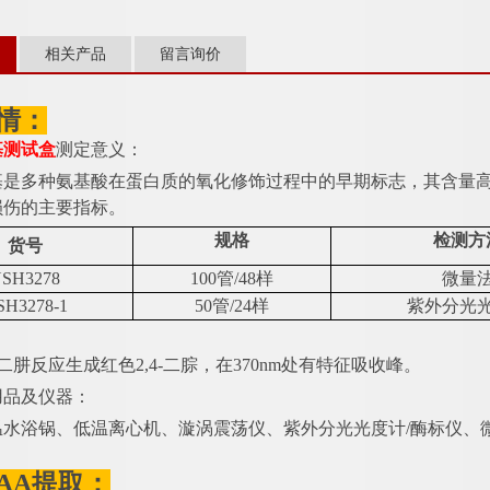
相关产品
留言询价
情：
基测试盒
测定意义：
基是多种氨基酸在蛋白质的氧化修饰过程中的早期标志，其含量
损伤的主要指标。
规格
检测方
货号
SH3278
100管/48样
微量
SH3278-1
50管/24样
紫外分光
：
4-二肼反应生成红色2,4-二腙，在370nm处有特征吸收峰。
用品及仪器：
温水浴锅、低温离心机、漩涡震荡仪、紫外分光光度计
/酶标仪、
。
AA提取：