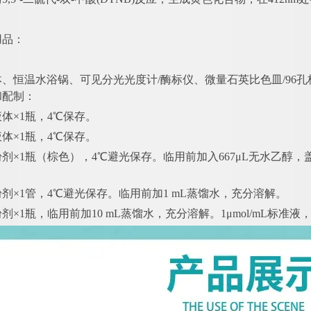
用品：
钵、恒温水浴锅、可见分光光度计
/酶标仪、微量石英比色皿/96
和配制：
液体
×1瓶，4℃保存。
液体
×1瓶，4℃保存。
粉剂
×1瓶（棕色），4℃避光保存。临用前加入667μL无水乙醇，盖
。
粉剂
×1管，4℃避光保存。临用前加1 mL蒸馏水，充分溶解。
粉剂
×1瓶，临用前加10 mL蒸馏水，充分溶解。1μmol/mL标准液