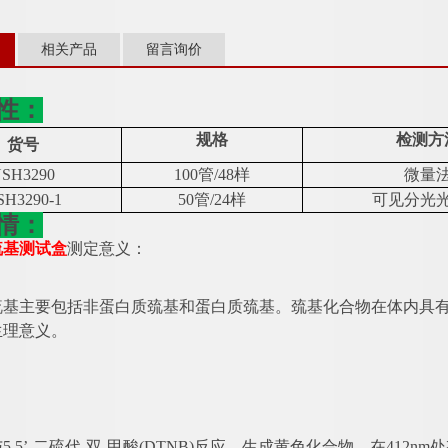
相关产品
留言询价
性：
规格
检测方
货号
SH3290
100管/48样
微量
SH3290-1
50管/24样
可见分光
情：
巯基测试盒
测定意义：
巯基主要包括非蛋白质巯基和蛋白质巯基。巯基化合物在体内具
生理意义。
：
与
5,5’-二硫代-双-甲酸(DTNB)反应，生成黄色化合物，在412n