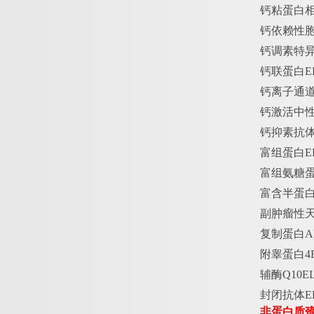
钙粘蛋白
钙依赖性
钙调素特
钙联蛋白
E
钙离子通
钙激活中
钙抑素抗
富组蛋白
E
富组氨糖
富含半蛋
副肿瘤性
复制蛋白
A
附睾蛋白
4
辅酶
Q10
封闭抗体
E
非蛋白质