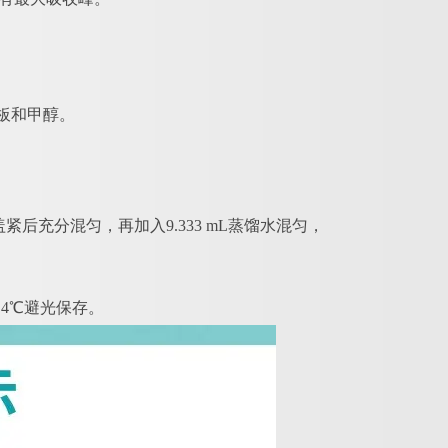
孔板和甲醇。
紧后充分混匀，再加入9.333 mL蒸馏水混匀，
，4℃避光保存。