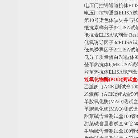
电压门控钾通道抗体
EL
电压门控钾通道
ELIS
第
10号染色体缺失并与张
抵抗素样分子
βELISA
抵抗素
ELISA试剂盒 Re
低氧诱导因子
3αELISA
低氧诱导因子
2ELISA
低分子质量蛋白
7/β型体
登革热抗体
IgMELISA
登革热抗体
ELISA试剂
过氧化物酶
(POD)测试盒
乙激酶（
ACK)测试盒10
乙激酶（
ACK)测试盒5
单胺氧化酶
(MAO)测试盒
单胺氧化酶
(MAO)测试
甜菜碱含量测试盒
100管
甜菜碱含量测试盒
50管
生物碱含量测试盒
100管