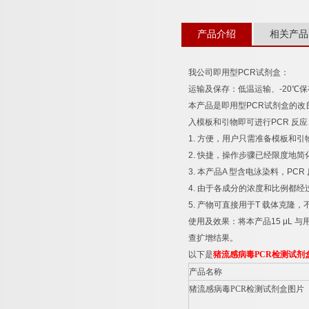
产品介绍
相关产品
我公司即用型
PCR
试剂盒：
运输及保存：低温运输、
-20
℃
保
本产品是即用型
PCR
试剂盒的改
入模板和引物即可进行
PCR
反应
1.
方便，用户只需准备模板和引
2.
快捷，操作步骤已经限度地简
3.
本产品
A
型含电泳染料，
PCR
4.
由于各成分的浓度和比例都经
5.
产物可直接用于
T
载体克隆，
使用及效果：将本产品
15 μL
与
查扩增结果。
以下是
猪流感病毒
PCR
检测试剂
产品名称
猪流感病毒
PCR
检测试剂盒图片