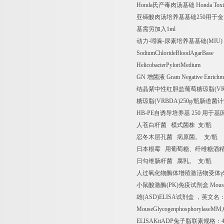
Honda
氏产毒肉汤基础
Honda Toxi
亚碲酸肉汤培养基基础
250
用于金
基需另加入
1ml
动力
-
吲哚
-
尿素培养基基础
(MIU)
SodiumChlorideBloodAgarBase
HelicobacterPyloriMedium
GN
增菌液
Gram Negative Enrichm
结晶紫中性红胆盐葡萄糖琼脂
(V
糖琼脂
(VRBDA)250g/
瓶肠道菌计
HB-PE
自诱导培养基
250
用于基
人苍白杆菌
模式菌株
支
/
瓶
忍冬木层孔菌
病原菌。
支
/
瓶
日本根霉
用葡萄糖、纤维糖酒
日勾维肠杆菌
腐乳。
支
/
瓶
人过氧化物酶体增殖激活物受体γ
小鼠酸激酶
(PK)
免疫试剂盒
Mouse
雄
(ASD)ELISA
试剂盒
，英文名
MouseGlycogenphosphorylaseM
ELISAKitADP
兔子脂联素规格：