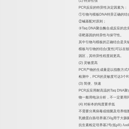
(1)
特异性强
PCR
反应的特异性决定因素为：
①
引物与模板
DNA
特异正确的结
②
碱基配对原则；
③
Taq DNA
聚合酶合成反应的忠
④
靶基因的特异性与保守性。
其中引物与模板的正确结合是关
模板与引物的结合
(
复性
)
可以在
因区，其特异性程度就更高。
(2)
灵敏度高
PCR
产物的生成量是以指数方式
检测中，
PCR
的灵敏度可达
3
个
R
(3)
简便、快速
PCR
反应用耐高温的
Taq DNA
聚
物一般用电泳分析，不一定要用
(4)
对标本的纯度要求低
不需要分离病毒或细菌及培养细
乳糖蛋白胨培养液
250g
用于大肠
抗生素检定培养基
2
号
(
低
pH) Anti