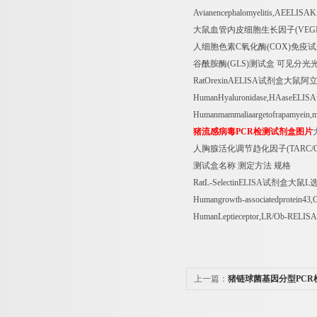
Avianencephalomyelitis,AEELISAKi
大鼠血管内皮细胞生长因子
(VEG
人细胞色素
C
氧化酶
(COX)
免疫试
谷酰胺酶
(GLS)
测试盒
可见分光
RatOrexinAELISA
试剂盒大鼠阿
HumanHyaluronidase,HAaseELISA
Humanmammaliaargetofrapamyein
猪流感病毒
PCR
检测试剂盒图片
人胸腺活化调节趋化因子
(TARC/
测试盒名称
测定方法
规格
RatL-SelectinELISA
试剂盒大鼠
L
Humangrowth-associatedprotein4
HumanLeptieceptor,LR/Ob-RELISA
上一篇：
猪链球菌基因分型PCR