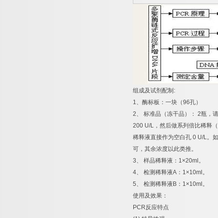
组成及试剂配制
:
1
、酶标板：一块（
96
孔）
2
、
标准品（冻干品）：
2
瓶，
200 U/L
，然后做系列倍比稀释（
稀释液直接作为空白孔
0 U/L
。
可，其余浓度以此类推。
3
、
样品稀释液：
1×20ml
。
4
、
检测稀释液
A
：
1×10ml
。
5
、
检测稀释液
B
：
1×10ml
。
使用及效果：
PCR
反应特点