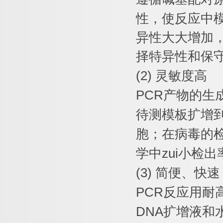
性，使反应中
异性大大增加
择特异性和保
(2)
灵敏度高
PCR
产物的生
待测模板扩增
胞；在病毒的
学中
zui
小检出
(3)
简便、快速
PCR
反应用耐
DNA
扩增液和