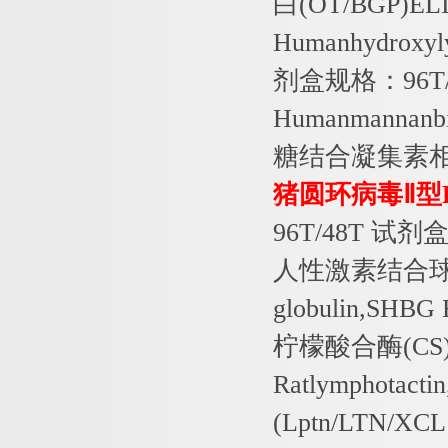
白
(OT/BGP)EL
Humanhydroxyl
剂盒规格：
96T
Humanmannanbin
糖结合凝集素
猪圆环病毒Ⅱ型
96T/48T
试剂
人性激素结合
globulin,SHBG 
柠檬酸合酶
(CS
Ratlymphotacti
(Lptn/LTN/XCL