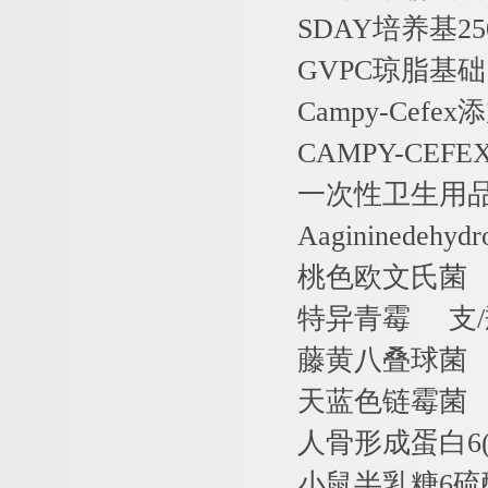
SDAY
培养基
25
GVPC
琼脂基础
Campy-Cefex
添
CAMPY-CEFE
一次性卫生用
Aagininedehydr
桃色欧文氏菌
特异青霉
支
/
藤黄八叠球菌
天蓝色链霉菌
人骨形成蛋白
6
小鼠半乳糖
6
硫