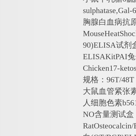
sulphatase,Gal-
胸腺白血病抗
MouseHeatShoc
90)ELISA
试剂
ELISAKitPAI
兔
Chicken17-keto
规格：
96T/48T
大鼠血管紧张
人细胞色素
b56
NO
含量测试盒
RatOsteocalcin