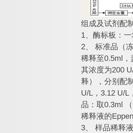
组成及试剂配
1
、酶标板：一
2
、
标准品（
稀释至
0.5ml
，
其浓度为
200 U
释），分别配
U/L
，
3.12 U/L
品：取
0.3ml
（
稀释液的
Eppen
3
、
样品稀释