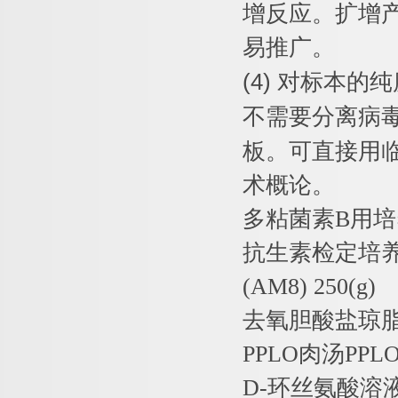
增反应。扩增
易推广。
(4)
对标本的纯
不需要分离病
板。可直接用
术概论。
多粘菌素
B
用培
抗生素检定培
(AM8) 250(g)
去氧胆酸盐琼
PPLO
肉汤
PPLO
D-
环丝氨酸溶