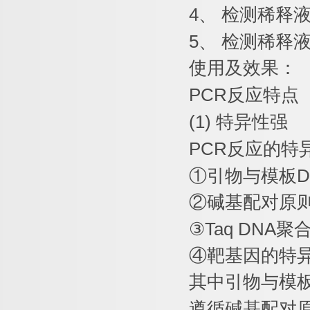
4
、
检测稀释
5
、
检测稀释
使用及效果：
PCR
反应特点
(1)
特异性强
PCR
反应的特
①
引物与模板
D
②
碱基配对原
③
Taq DNA
聚
④
靶基因的特
其中引物与模
遵循碱基配对