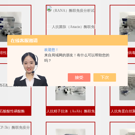
分析试剂盒说明书
（RANA）酶联免疫分析试剂
酶联免疫分
盒免费代测
欢迎您！
溶性肝抗原抗体
人抗菌肽（Attacin）酶联免疫
人抗巨细胞病毒抗体
来自局域网的朋友！有什么可以帮助您的
吗？
酶联免疫分析试剂盒
分析试剂盒免费代测
CMV IgG）
说明书
盒
石酸酸性磷酸酶
人抗精子抗体（AsAb）酶联免
人抗角蛋白丝聚
CP-5b）酶联免疫分析
疫分析试剂盒品牌
抗体（AFA）
剂盒免费代测
剂盒