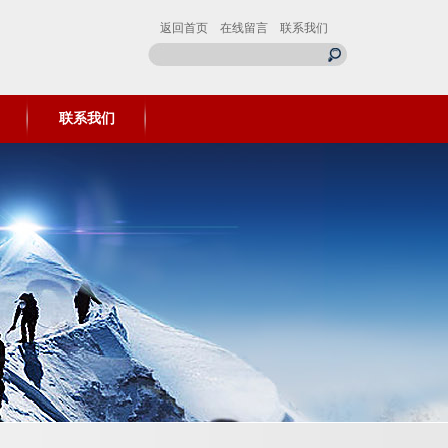
返回首页
在线留言
联系我们
联系我们