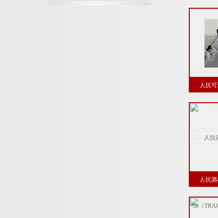
酶联免疫
人抗可
（SLA）
人抗酒
5b（TRA
试