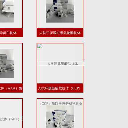
球蛋白抗体
人抗甲状腺过氧化物酶抗体
AB）酶联免疫分
（TPO-Ab）酶联免疫分析试剂
盒价格
盒说明书
体（AAA）酶
人抗环胍氨酸肽抗体（CCP）
试剂盒说明书
酶联免疫分析试剂盒免费代测