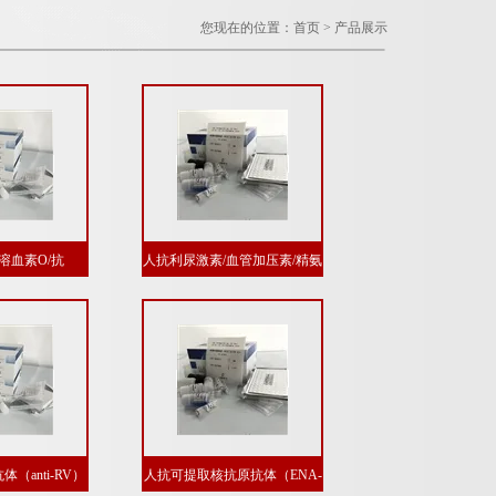
您现在的位置：
首页
>
产品展示
溶血素O/抗
人抗利尿激素/血管加压素/精氨
联免疫分析试剂
酸加压素（ADH/VP/AVP）酶
品牌
联免疫分析试剂盒价格
（anti-RV）
人抗可提取核抗原抗体（ENA-