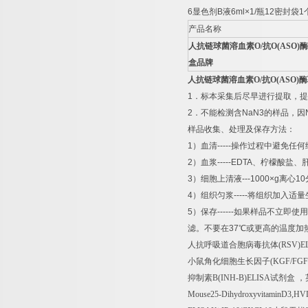
6
显色剂
B
液
6ml×1/
瓶
12
密封袋
1
产品名称
人抗链球菌溶血素
O/
抗
O(ASO)
酶
盒品牌
人抗链球菌溶血素
O/
抗
O(ASO)
酶
1
．标本采集后尽早进行提取，提
2
．不能检测含
NaN3
的样品，因
样品收集、处理及保存方法：
1
）血清
-----
操作过程中避免任何
2
）血浆
-----EDTA
、柠檬酸盐、
3
）细胞上清液
---1000×g
离心
10
4
）组织匀浆
-----
将组织加入适量
5
）保存
------
如果样品不立即使用
滤。不要在
37
℃
或更高的温度加
人抗呼吸道合胞病毒抗体
(RSV)E
小鼠角化细胞生长因子
(KGF/FGF
抑制素
B(INH-B)ELISA
试剂盒
，
Mouse25-DihydroxyvitaminD3,H