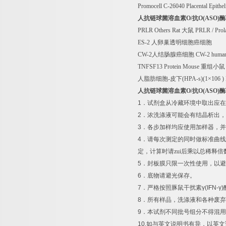
Promocell C-26040 Placental Epithel
人抗链球菌溶血素
O/
抗
O(ASO)
酶
PRLR Others Rat
大鼠
PRLR / Prola
ES-2
人卵巢透明细胞癌细胞
CW-2
人结肠腺癌细胞
CW-2 human
TNFSF13 Protein Mouse
重组小鼠
人脂肪细胞
-
皮下
(HPA-s)(1
×
106 ) 
人抗链球菌溶血素
O/
抗
O(ASO)
酶
1
．试剂盒从冷藏环境中取出应在
2
．浓洗涤液可能会有结晶析出，
3
．各步加样均应使用加样器，并
4
．请每次测定的同时做标准曲线
定，计算时请zui后乘以总稀释倍
5
．封板膜只限一次性使用，以避
6
．底物请避光保存。
7
．严格按照豚鼠干扰素
γ(IFN-γ)
8
．所有样品，洗涤液和各种废弃
9
．本试剂不同批号组分不得混用
10.
如与英文说明书有异，以英文