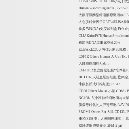
ELISAKitIP-10/CXCL10
小鼠干扰
Human8-isoprostaglandin
，
8-iso-
大鼠尿激酶型纤溶酶原激活物
(uP
人心肌转录因子
GATA4ELISA
检
鱼多巴胺
(DA)
免疫试剂盒
Fish do
CLIAKitforPCT(HumanProcalciton
树脂法
DNA
萃取试剂盒
20
次
ELISAKitC3b
人补体片断
3b
规格
CSF1R Others Human
人
CSF1R / 
人肺腺癌细胞
;Calu-3
CM-H102
表皮角化细胞*培养基
1
HCT116,
人结直肠癌细胞
垂体瘤
小鼠胚胎成纤维细胞
;PA317
CD86 Others Mouse
小鼠
CD86 / 
NG108-15(
小鼠神经细胞瘤与大
腺病毒转化的人胚肾细胞
;AAV-29
PROM1 Others Rat
大鼠
CD133 / P
HONE1
细胞，人鼻咽癌细胞
小鼠
成纤维细胞培养基
-2FM-2-prf