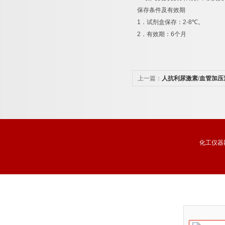
保存条件及有效期
1
．试剂盒保存：
2-8
℃
。
2
．有效期：
6
个月
上一篇：
人抗利尿激素/血管加压
（ADH/VP/AVP）酶联免疫分
化工仪器