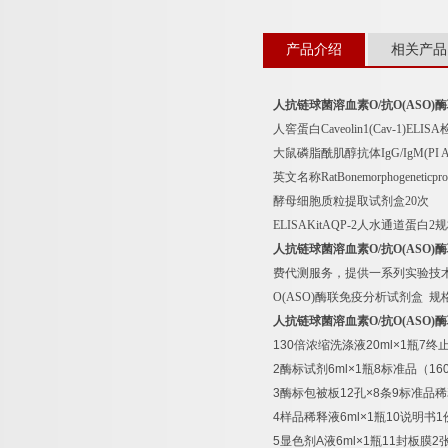
产品介绍
相关产品
人抗链球菌溶血素
O/
抗
O(ASO)
酶
人窖蛋白
Caveolin1(Cav-1)ELISA
大鼠磷脂酰肌醇抗体
IgG/IgM(PI 
英文名称
RatBonemorphogeneticpr
酵母细胞质粒提取试剂盒
20
次
ELISAKitAQP-2
人水通道蛋白
2
规
人抗链球菌溶血素
O/
抗
O(ASO)
酶
费代测服务，提供一系列实验技
O(ASO)
酶联免疫分析试剂盒
规
人抗链球菌溶血素
O/
抗
O(ASO)
酶
130
倍浓缩洗涤液
20ml×1
瓶
7
终
2
酶标试剂
6ml×1
瓶
8
标准品（
16
3
酶标包被板
12
孔
×8
条
9
标准品稀
4
样品稀释液
6ml×1
瓶
10
说明书
1
5
显色剂
A
液
6ml×1
瓶
11
封板膜
2