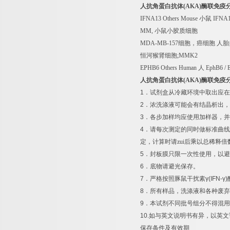
人抗角蛋白抗体
(AKA)
酶联免疫
IFNA13 Others Mouse
小鼠
IFNA13
MM,
小鼠小胶质细胞
MDA-MB-157
细胞，癌细胞
人胎
恒河猴肾细胞
;MMK2
EPHB6 Others Human
人
EphB6 /
人抗角蛋白抗体
(AKA)
酶联免疫
1
．试剂盒从冷藏环境中取出应在
2
．浓洗涤液可能会有结晶析出，
3
．各步加样均应使用加样器，并
4
．请每次测定的同时做标准曲线
定，计算时请zui后乘以总稀释倍
5
．封板膜只限一次性使用，以避
6
．底物请避光保存。
7
．严格按照豚鼠干扰素
γ(IFN-γ)
8
．所有样品，洗涤液和各种废弃
9
．本试剂不同批号组分不得混用
10.
如与英文说明书有异，以英文
保存条件及有效期