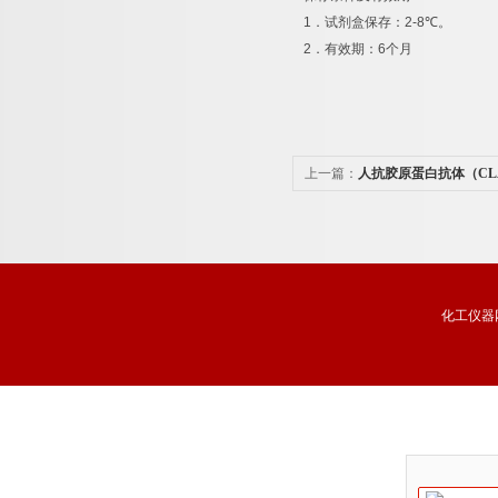
1
．试剂盒保存：
2-8
℃
。
2
．有效期：
6
个月
上一篇：
人抗胶原蛋白抗体（C
剂盒免费代测
化工仪器