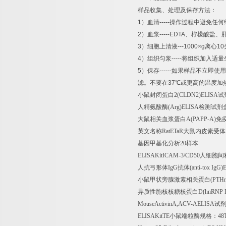
样品收集、处理及保存方法：
1
）血清
-----
操作过程中避免任何
2
）血浆
-----EDTA
、柠檬酸盐、
3
）细胞上清液
---1000×g
离心
10
4
）组织匀浆
-----
将组织加入适量
5
）保存
------
如果样品不立即使用
滤。不要在
37
℃
或更高的温度加
小鼠封闭蛋白
2(CLDN2)ELISA
试
人精氨酸酶
(Arg)ELISA
检测试剂
大鼠相关血浆蛋白
A(PAPP-A)
免
英文名称
RatETaR
大鼠内皮素受体
基因甲基化分析
20
样本
ELISAKitICAM-3/CD50
人细胞间
人抗弓形体
IgG
抗体
(anti-tox IgG
小鼠甲状旁腺激素相关蛋白
(PTHr
异质性胞核核糖核蛋白
D(hnRNP 
MouseActivinA,ACV-AELISA
试
ELISAKitTE
小鼠端粒酶规格：
48