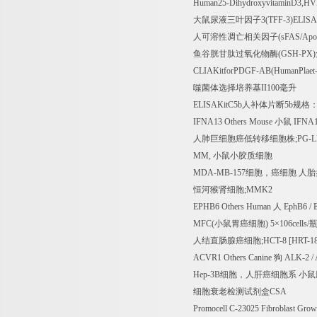
Human25-DihydroxyvitaminD3,H
大鼠尿液三叶因子
3(TFF-3)ELISA
人可溶性凋亡相关因子
(sFAS/Apo
鱼谷胱甘肽过氧化物酶
(GSH-PX)
CLIAKitforPDGF-AB(HumanPlaet-
噬菌体选择培养基
II100
毫升
ELISAKitC5b
人补体片断
5b
规格
IFNA13 Others Mouse
小鼠
IFNA13
人肺巨细胞癌低转移细胞株
;PG-
MM,
小鼠小胶质细胞
MDA-MB-157
细胞，癌细胞
人胎
恒河猴肾细胞
;MMK2
EPHB6 Others Human
人
EphB6 /
MFC(
小鼠胃癌细胞
) 5
×
106cells/
瓶
人结直肠腺癌细胞
;HCT-8 [HRT-1
ACVR1 Others Canine
狗
ALK-2 /
Hep-3B
细胞，人肝癌细胞系
小鼠
细胞衰老检测试剂盒
CSA
Promocell C-23025 Fibroblast Gro