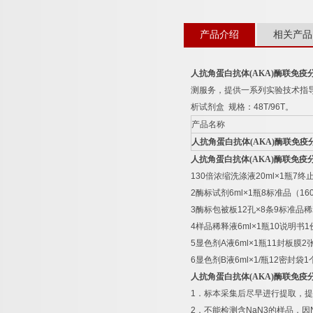
产品介绍
相关产品
人抗角蛋白抗体
(AKA)
酶联免疫
测服务，提供一系列实验技术指
析试剂盒
规格：
48T/96T
。
产品名称
人抗角蛋白抗体
(AKA)
酶联免疫
人抗角蛋白抗体
(AKA)
酶联免疫
130
倍浓缩洗涤液
20ml×1
瓶
7
终
2
酶标试剂
6ml×1
瓶
8
标准品（
16
3
酶标包被板
12
孔
×8
条
9
标准品稀
4
样品稀释液
6ml×1
瓶
10
说明书
1
5
显色剂
A
液
6ml×1
瓶
11
封板膜
2
6
显色剂
B
液
6ml×1/
瓶
12
密封袋
1
人抗角蛋白抗体
(AKA)
酶联免疫
1
．标本采集后尽早进行提取，提
2
．不能检测含
NaN3
的样品，因