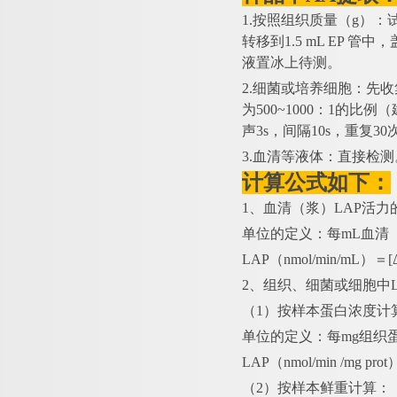
1.按照组织质量（g）：
转移到1.5 mL EP 
液置冰上待测。
2.细菌或培养细胞：先
为500~1000：1的
声3s，间隔10s，重复3
3.血清等液体：直接检测
计算公式如下：
1、血清（浆）LAP活力
单位的定义：每
mL血清
LAP（nmol/min/mL）＝
2、组织、细菌或细胞中L
（
1）按样本蛋白浓度计
单位的定义：每
mg组织
LAP（nmol/min /mg pr
（
2）按样本鲜重计算：