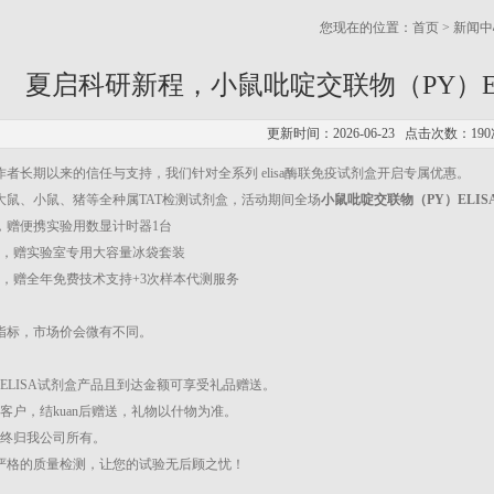
您现在的位置：
首页
>
新闻中
夏启科研新程，小鼠吡啶交联物（PY）E
更新时间：2026-06-23 点击次数：190
者长期以来的信任与支持，我们针对全系列 elisa酶联免疫试剂盒开启专属优惠。
大鼠、小鼠、猪等全种属TAT检测试剂盒，活动期间全场
小鼠吡啶交联物（PY）ELIS
元，赠便携实验用数显计时器1台
0元，赠实验室专用大容量冰袋套装
0元，赠全年免费技术支持+3次样本代测服务
指标，市场价会微有不同。
ELISA试剂盒产品且到达金额可享受礼品赠送。
客户，结kuan后赠送，礼物以什物为准。
权终归我公司所有。
严格的质量检测，让您的试验无后顾之忧！