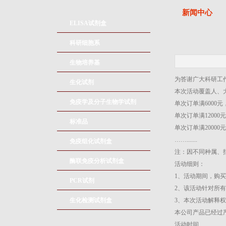
新闻中心
ELISA试剂盒
科研细胞系
生物培养基
为答谢广大科研工作
生化试剂
本次活动覆盖人、
免疫学及分子生物学试剂
单次订单满6000
单次订单满1200
标准品
单次订单满2000
…….......
免疫组化试剂盒
注：因不同种属、
酶联免疫分析试剂盒
活动细则：
1、活动期间，购买
PCR试剂
2、该活动针对所有
生化检测试剂盒
3、本次活动解释
本公司产品已经过
活动时间