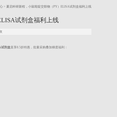
心
> 夏启科研新程，小鼠吡啶交联物（PY）ELISA试剂盒福利上线
LISA试剂盒福利上线
次
A试剂盒
直享8.5折特惠，批量采购叠加梯度福利：