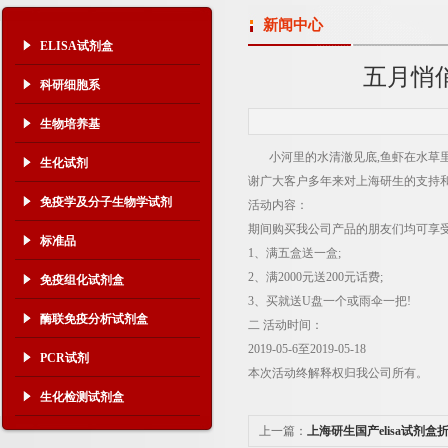
新闻中心
ELISA试剂盒
五月悄
科研细胞系
生物培养基
小河里的水清澈见底,鱼虾在水草里
生化试剂
谢广大客户多年来对上海研生的支持
免疫学及分子生物学试剂
活动内容：
期间购买我公司产品的朋友们均可享受
标准品
1、满五盒送一盒;
2、满2000元送200元话费;
免疫组化试剂盒
3、买就送U盘一个或雨伞一把!
酶联免疫分析试剂盒
二 活动时间：
2019-05-6至2019-05-18
PCR试剂
本次活动终解释权归我公司所有。
生化检测试剂盒
上一篇：
上海研生国产elisa试剂