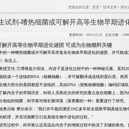
您现在的位置：
首页
>
技术文章
> 研
生试剂-嗜热细菌或可解开高等生物早期进
更新时间：2013-12-23 点击次数：138
可解开高等生物早期进化谜团 可成为生物燃料关键
中的一种嗜热细菌或许可解开高等复杂生物体早期进化的谜团，并可能成
学》杂志上。
艾伦·兰博维兹介绍说，内含子是进化过程中的一种神秘元素。直到20
能组成一个连续的RNA（核糖核酸），并可被翻译成连续的蛋白质。然
生物大部分的基因都是不连续的，其由DNA（脱氧核糖核酸）编码区域
内含子的早期历史，科研人员将此次的研究的重点放在细菌上，因为他
分相似的细菌，科学家对细长聚球藻（藻青菌的一种）着重进行了研究。
尔格·摩尔表示：“我们并不能回溯至10亿多年前去观察早期真核生物
的机理，并尝试推断它们在真核生物中进化的过程。"
过程中，科学家认定高温在内含子的增殖过程中扮演了关键的角色。如