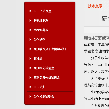
技术文章
ELISA试剂盒
研
科研细胞系
生物培养基
嗜热细菌或
生化试剂
生存在日本温泉
免疫学及分子生物学试剂
学图书馆·生物
分子生物学教授
标准品
连续的，其由此
免疫组化试剂盒
想。反之，高等
酶联免疫分析试剂盒
为了更好地了解
理与高等生物十
PCR试剂
生物化学家格奥
生化检测试剂盒
这些生物中增殖
在对机理的研究