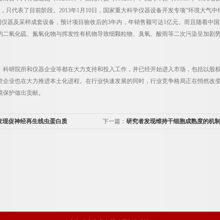
，只代表了目前阶段。2013年1月10日，国家重大科学仪器设备开发专项“环境大气中
5监测仪器及采样成套设备，预计项目验收后的3年内，年销售额可达1亿元。而且随着
的二氧化硫、氮氧化物与挥发性有机物导致细颗粒物、臭氧、酸雨等二次污染呈加剧
研院所和仪器企业等都在大力支持和投入工作，并已经开始进入市场，包括以股权
资企业也在大力推进本土化进程。在行业快速发展的同时，行业竞争格局正在悄然改变。
境保护做出贡献。
发现促神经再生线虫蛋白质
下一篇：
研究者发现维持干细胞成熟度的机