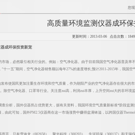
您现
高质量环境监测仪器成环保
更新时间：2013-03-06 点击次数：184
仪器成环保投资新宠
场，必然吸引相关行业的。例如：空气净化器。由于目前我国空气净化器普及率不高，
“十一五”期间，空气净化器销售额以每年27%的速度增长;预计2011-2015年，我国
的发布使国民更加注重生存环境和空气质量，作为朝阳产业的空气净化器存在很大的市场
元。除空气净化器、口罩等行业。关注度zui高，利润zui丰厚，上升空间zui大的非环境
分析，国外仪器所占优势更大，据有关资料，我国环境空气质量新标准*阶段监测实施任
，由此可知，国外PM2.5仪器商在这一市场涨势中赚得盆满钵溢，以跨国仪器ThermoFi
，只有雪迪龙（002658）、聚光科技（300203）、先河环保（300137）和天