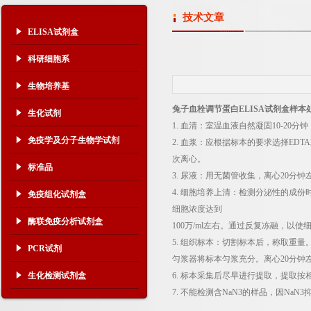
技术文章
ELISA试剂盒
科研细胞系
生物培养基
兔子血栓调节蛋白ELISA试剂盒样本
生化试剂
1. 血清：室温血液自然凝固10-20
免疫学及分子生物学试剂
2. 血浆：应根据标本的要求选择EDT
次离心。
标准品
3. 尿液：用无菌管收集，离心20分
4. 细胞培养上清：检测分泌性的成份时
免疫组化试剂盒
细胞浓度达到
酶联免疫分析试剂盒
100万/ml左右。通过反复冻融，以
5. 组织标本：切割标本后，称取重量。
PCR试剂
匀浆器将标本匀浆充分。离心20分钟左
生化检测试剂盒
6. 标本采集后尽早进行提取，提取
7. 不能检测含NaN3的样品，因Na