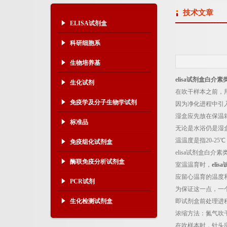
技术文章
ELISA试剂盒
科研细胞系
生物培养基
elisa试剂盒白介素
生化试剂
在吹干样本之前，
免疫学及分子生物学试剂
因为净化进程中引
湿盒应先放在保温
标准品
无论是水浴仍是湿
温温度是指20-2
免疫组化试剂盒
elisa试剂盒白
酶联免疫分析试剂盒
室温温育时，
eli
应留心温育的温度
PCR试剂
为保证这一点，一
生化检测试剂盒
即试剂盒前处理进
浓缩方法：氮气吹
在吹样本时，针头