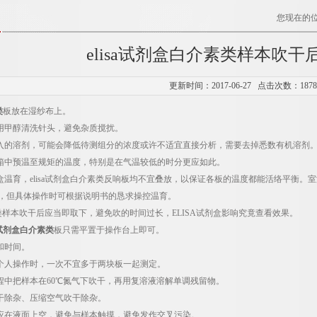
您现在的
elisa试剂盒白介素类样本吹
更新时间：2017-06-27 点击次数：187
类
板放在湿纱布上。
用甲醇清洗针头，避免杂质搅扰。
入的溶剂，可能会降低待测组分的浓度或许不适宜直接分析，需要去掉悉数有机溶剂
箱中预温至规矩的温度，特别是在气温较低的时分更应如此。
盒温育，elisa试剂盒白介素类反响板均不宜叠放，以保证各板的温度都能活络平衡
5℃，但具体操作时可根据说明书的恳求操控温育。
介素类样本吹干后应当即取下，避免吹的时间过长，ELISA试剂盒影响究竟查看效果。
sa试剂盒白介素类
板只需平置于操作台上即可。
和时间。
个人操作时，一次不宜多于两块板一起测定。
程中把样本在60℃氮气下吹干，再用复溶液溶解单调残留物。
干除杂、压缩空气吹干除杂。
应在液面上空，避免与样本触摸，避免发作交叉污染。