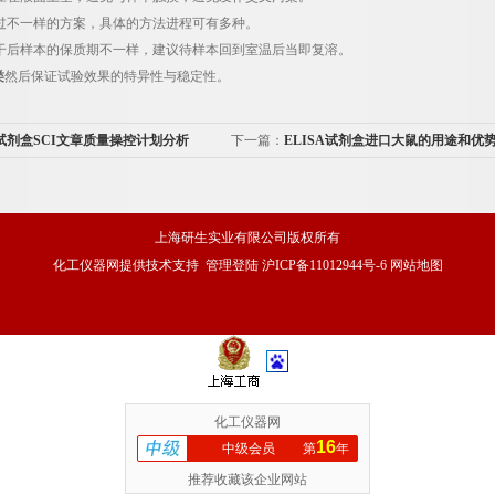
过不一样的方案，具体的方法进程可有多种。
干后样本的保质期不一样，建议待样本回到室温后当即复溶。
类
然后保证试验效果的特异性与稳定性。
A试剂盒SCI文章质量操控计划分析
下一篇：
ELISA试剂盒进口大鼠的用途和优
上海研生实业有限公司版权所有
化工仪器网
提供技术支持
管理登陆
沪ICP备11012944号-6
网站地图
化工仪器网
16
中级会员
第
年
推荐收藏该企业网站