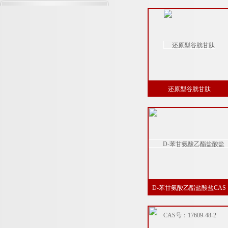
还原型谷胱甘肽
D-苯甘氨酸乙酯盐酸盐CAS
号：17609-48-2