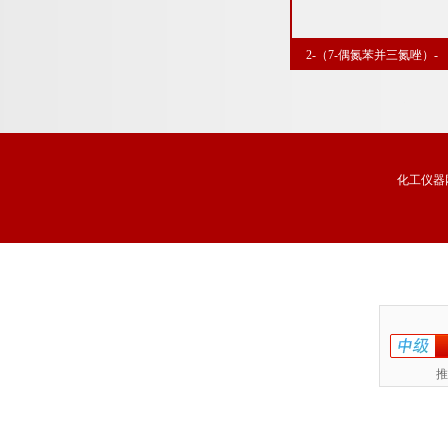
2-（7-偶氮苯并三氮唑）-
N,N,N',N'-四甲基脲六氟磷酸
CAS号：148893-10-1
化工仪器
推