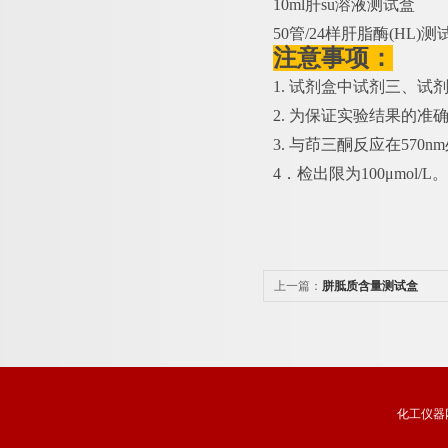
10ml肝su溶液测试盒
50管/24样肝脂酶(HL)
注意事项：
1. 试剂盒中试剂三、
2. 为保证实验结果的准
3. 与茚三酮反应在57
4．检出限为100μmol/L。
上一篇：
胼胝质含量测试盒
化工仪器