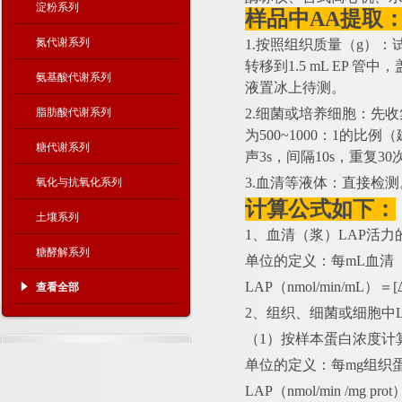
淀粉系列
样品中
AA提取
氮代谢系列
1.按照组织质量（g）：
转移到1.5 mL EP 
氨基酸代谢系列
液置冰上待测。
脂肪酸代谢系列
2.细菌或培养细胞：先
为500~1000：1的
糖代谢系列
声3s，间隔10s，重复3
3.血清等液体：直接检测
氧化与抗氧化系列
计算公式如下：
土壤系列
1、血清（浆）LAP活力
糖酵解系列
单位的定义：每
mL血清
LAP（nmol/min/mL）＝
查看全部
2、组织、细菌或细胞中L
（
1）按样本蛋白浓度计
单位的定义：每
mg组织
LAP（nmol/min /mg pr