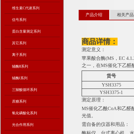
维生素C代谢系列
产品介绍
相关产品
信号系列
蛋白含量测定系列
商品详情：
其它系列
测定意义：
离子系列
苹果酸合酶
(MS，EC
之一，在MS催化下乙醛
辅酶Ⅱ系列
货号
辅酶Ⅰ系列
YSH3375
三羧酸循环系列
YSH3375-1
测定原理：
蔗糖系列
MS催化乙酰CoA和乙醛
氧化磷酸化系列
光值。
需自备的仪器和用品：
光合作用系列
酶标仪、台式离心机、