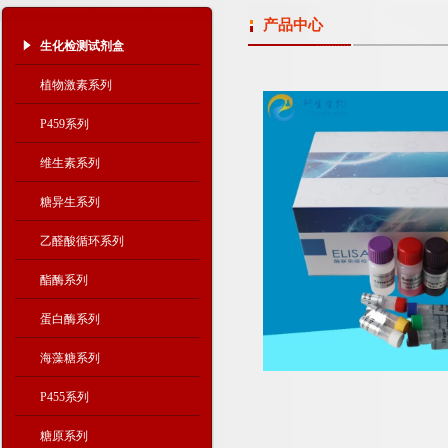
产品中心
生化检测试剂盒
植物激素系列
P459系列
维生素系列
糖异生系列
乙醛酸循环系列
酯酶系列
蛋白酶系列
海藻糖系列
P455系列
糖原系列