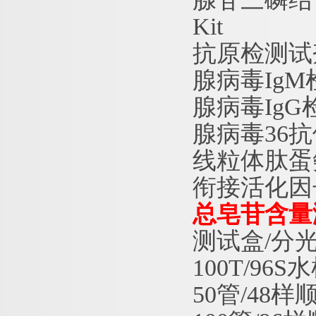
Kit
抗原检测试
腺病毒
IgM
腺病毒
IgG
腺病毒
36抗
线粒体肽蛋
衔接活化因
总皂苷含量
测试盒/分
100T/9
50管/48