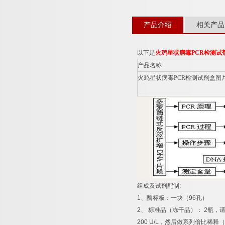
产品介绍
相关产品
以下是
火鸡星状病毒
PCR
检测试
产品名称
火鸡星状病毒
PCR
检测试剂盒图
组成及试剂配制
:
1
、酶标板：一块（
96
孔）
2
、
标准品（冻干品）：
2
瓶，
200 U/L
，然后做系列倍比稀释（