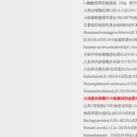
L-
酪酸营养琼脂基础
250g
用于
人类白细胞抗原
C(HLA-C)ELISA
小鼠葡萄糖调节蛋白
78(GRP78)
主要组织相容性复合体Ⅱ类
(MHC
Humanansforminggrowthfactors
β
2,
ELISAKitANX-
Ⅴ小鼠膜联蛋白Ⅴ
humanai-nucleosomeaibodyIgG,An
大鼠中性粒细胞趋化蛋白
2(NAP-
人血管内皮细胞生长因子
(VEGF1
人抗存活素抗体
/
生存蛋白
(Surv)
RatIerleukin6,IL-6ELISA
试剂盒大
HumanglathioneS-ansferases,GSTs
Humanisletcellaibody,ICAELISAKit
火鸡星状病毒
PCR
检测试剂盒图
山羊
C
型尿肽
(CNP)
免疫试剂盒
Go
免疫球蛋白
j
链
(Ig-j)ELISA
试剂盒
RatAngiopoietin4,ANG-4ELISA
试
HumanCaveolin-1,Cav-1ELISA
试
humandopamine
，
DAELISAKit
人