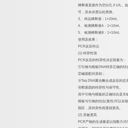
稀释液直接作为空白孔
0 U/L
。
可，其余浓度以此类推。
3
、
样品稀释液：
1×20ml
。
4
、
检测稀释液
A
：
1×10ml
。
5
、
检测稀释液
B
：
1×10ml
。
使用及效果：
PCR
反应特点
(1)
特异性强
PCR
反应的特异性决定因素为：
①
引物与模板
DNA
特异正确的结
②
碱基配对原则；
③
Taq DNA
聚合酶合成反应的忠
④
靶基因的特异性与保守性。
其中引物与模板的正确结合是关
模板与引物的结合
(
复性
)
可以在
因区，其特异性程度就更高。
(2)
灵敏度高
PCR
产物的生成量是以指数方式