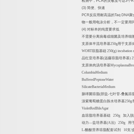
检测中，
PCR
的灵敏度可达
3
个
R
(3)
简便、快速
PCR
反应用耐高温的
Taq DNA
聚
物一般用电泳分析，不一定要用
(4)
对标本的纯度要求低
不需要分离病毒或细菌及培养细
支原体半流培养基
250g
用于支原
WORT
琼脂基础
250(g) incubatio
品红亚培养基
(
远藤琼脂培养基
) 
支原体肉汤培养基
MycoplasmaBr
ColumbiaMedium
BufferedPeptoneWater
SilicateBacteriaMedium
肠球菌琼脂
(
胆盐
-
七叶苷
-
叠氮琼
溴紫葡萄糖蛋白胨水培养基
250g/
VioletRedBileAgar
血琼脂培养基基础
250g
加入脱
动力—盐培养基
(A
法
) 250g
用
L-
酪酸营养琼脂配套试剂
10
支
/