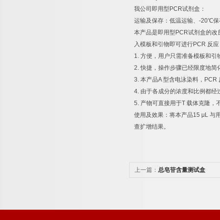
我公司即用型
PCR
试剂盒：
运输及保存：低温运输、
-20
℃
保
本产品是即用型
PCR
试剂盒的改
入模板和引物即可进行
PCR
反应
1.
方便，用户只需准备模板和引
2.
快捷，操作步骤已经限度地简
3.
本产品
A
型含电泳染料，
PCR
4.
由于各成分的浓度和比例都经
5.
产物可直接用于
T
载体克隆，
使用及效果：将本产品
15 μL
与
查扩增结果。
上一篇：
总皂苷含量测试盒