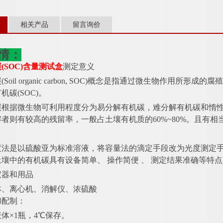
相关产品
留言询价
情：
碳
(SOC)含量测试盒
测定意义
碳
(Soil organic carbon, SOC)概念是指通过微生物作
机碳(SOC)。
碳根据微生物可利用程度分为易分解有机碳，难分解有机碳和惰
解者则有较高的残留率，一般占土壤有机质的
60%~80%。且
度法是以硫酸亚为标准溶液，将容量法的滴定手段改为光度测定
壤中的有机碳具有设备简单、 操作简便 、 测定结果准确等特
仪器和用品
钵、离心机、消解仪、浓硫酸
和配制：
液体
×1瓶，4℃保存。