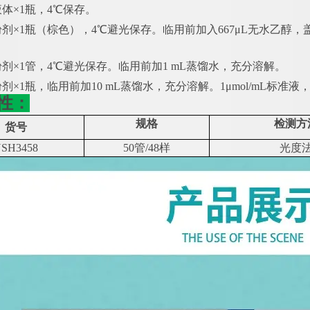
液体
×1瓶，4℃保存。
粉剂
×1瓶（棕色），4℃避光保存。临用前加入667μL无水乙醇，盖
。
粉剂
×1管，4℃避光保存。临用前加1 mL蒸馏水，充分溶解。
粉剂
×1瓶，临用前加10 mL蒸馏水，充分溶解。1μmol/mL标准液
性：
规格
检测方
货号
SH3458
50管/48样
光度