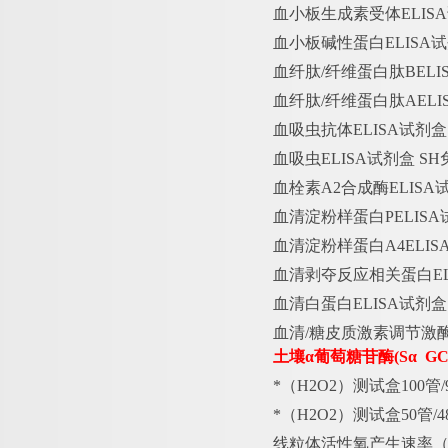
血小板生成素受体
ELI
血小板碱性蛋白
ELISA
血纤肽
/纤维蛋白肽BEL
血纤肽
/纤维蛋白肽AEL
血吸虫抗体
ELISA试剂
血吸虫
ELISA试剂盒 S
血栓素
A2合成酶ELISA
血清淀粉样蛋白
PELIS
血清淀粉样蛋白
A4ELI
血清剥夺反应相关蛋白
E
血清白蛋白
ELISA试剂
血清
/糖皮质激素调节激酶
土壤
α葡萄糖苷酶(Sα G
*（
H2O2）测试盒100管/
*（
H2O2）测试盒50管/
线粒体活性氧产生速率