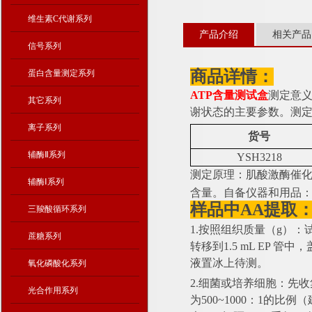
维生素C代谢系列
产品介绍
相关产品
信号系列
商品详情：
蛋白含量测定系列
ATP含量测试盒
测定意
其它系列
谢状态的主要参数。测定
离子系列
货号
辅酶Ⅱ系列
YSH3218
测定原理：肌酸激酶催
辅酶Ⅰ系列
含量。自备仪器和用品：
样品中
AA提取
三羧酸循环系列
1.按照组织质量（g）：
蔗糖系列
转移到1.5 mL EP 
液置冰上待测。
氧化磷酸化系列
2.细菌或培养细胞：先
光合作用系列
为500~1000：1的