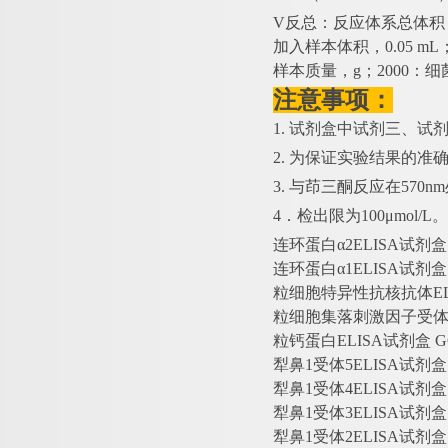
V反总：反应体系总体积，2×
加入样本体积，0.05 m
样本质量，g；2000：细
注意事项：
1. 试剂盒中试剂三、
2. 为保证实验结果的准
3. 与茚三酮反应在57
4．检出限为100μmol/L。
连环蛋白
α2ELISA试剂
连环蛋白
α1ELISA试剂
粒细胞特异性抗核抗体
E
粒细胞集落刺激因子受
粒钙蛋白
ELISA试剂盒
犁鼻
1受体5ELISA试剂
犁鼻
1受体4ELISA试剂
犁鼻
1受体3ELISA试剂
犁鼻
1受体2ELISA试剂