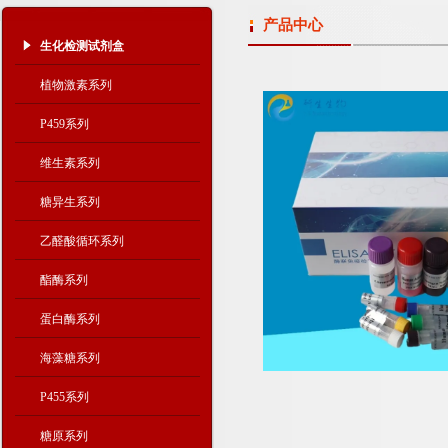
产品中心
生化检测试剂盒
植物激素系列
P459系列
维生素系列
糖异生系列
乙醛酸循环系列
酯酶系列
蛋白酶系列
海藻糖系列
P455系列
糖原系列