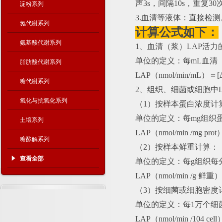
声3s，间隔10s，重复3
淀粉系列
3.血清等液体：直接检测
氮代谢系列
计算公式如下：
氨基酸代谢系列
1、血清（浆）LAP活力
单位的定义：每
mL血清
脂肪酸代谢系列
LAP（nmol/min/mL）＝
糖代谢系列
2、组织、细菌或细胞中L
氧化与抗氧化系列
（
1）按样本蛋白浓度计
单位的定义：每
mg组织
土壤系列
LAP（nmol/min /mg pr
糖酵解系列
（
2）按样本鲜重计算：
查看全部
单位的定义：每
g组织每
LAP（nmol/min /g 鲜
（
3）按细菌或细胞密度
单位的定义：每
1万个细
LAP（nmol/min /104 c