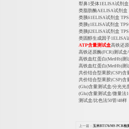
犁鼻
1受体1ELISA试剂
类脂肪酶
AELISA试剂
类胰
δ1ELISA试剂盒 T
类胰
γ1ELISA试剂盒 T
类胰
β2ELISA试剂盒 T
类固醇生成因子
1ELIS
ATP含量测试盒
高铁还
高铁还原酶
(FCR)测试盒
高铁血红蛋白
(MetHb)
高铁血红蛋白
(MetHb)
共价结合型果胶
(CSP)
共价结合型果胶
(CSP)
(Glu)含量测试盒/分光光度
(Glu)含量测试盒/微量法1
测试盒
/比色法50管/48样
上一篇：
玉米BT176/MS PC