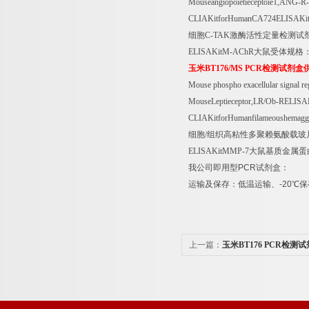
Mouseangiopoietieceptoie1,ANG-R
CLIAKitforHumanCA724ELISAKi
细胞
C-TAK
激酶活性定量检测试
ELISAKitM-AChR
大鼠受体规格
玉米
BT176/MS PCR
检测试剂盒
Mouse phospho exacellular signal r
MouseLeptieceptor,LR/Ob-RELIS
CLIAKitforHumanfilameoushemagg
细胞
/
组织高粘性多聚赖氨酸载玻
ELISAKitMMP-7
大鼠基质金属蛋
我公司即用型
PCR
试剂盒：
运输及保存：低温运输、
-20
℃
保
上一篇：
玉米BT176 PCR检测