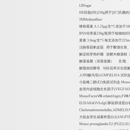
LBSagar
HE
琼脂
(HE)250g
用于沙门氏菌的
JMMediumBase
噻孢霉素
A 1.25
μ
g/
支
*5
添加于
10
RNS
培养基
250g/
瓶用于植物组织
黄素
3.0mg/
支
*5
每支添加于
225m
洁丽香菇豹皮菇
用于酿酒生香
解淀粉芽孢杆菌
发酵木糖酒精
解藻弧菌（溶藻弧菌）
支
/
瓶
解脂假丝酵母
与柱花草共生固
人环
0
酸鸟苷
(cGMP)ELISA
试剂
小鼠雌二醇
(E2)
免疫试剂盒
Mouse 
血管内皮细胞生长因子
(VEGF165
MouseFactor
Ⅷ
-relatedAigen,F
Ⅷ
ELISAKitOVAsIgG
豚鼠卵清蛋白
Chickenadrenomedullin,ADMELIS
大鼠血管生成素样蛋白
2(ANGPTL
Mouse prostaglandin E2 (PGE2) EL