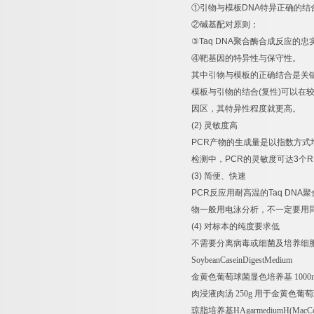
①
引物与模板
DNA
特异正确的结
②
碱基配对原则；
③
Taq DNA
聚合酶合成反应的忠
④
靶基因的特异性与保守性。
其中引物与模板的正确结合是关
模板与引物的结合
(
复性
)
可以在
因区，其特异性程度就更高。
(2)
灵敏度高
PCR
产物的生成量是以指数方式
检测中，
PCR
的灵敏度可达
3
个
R
(3)
简便、快速
PCR
反应用耐高温的
Taq DNA
聚
物一般用电泳分析，不一定要用
(4)
对标本的纯度要求低
不需要分离病毒或细菌及培养细
SoybeanCaseinDigestMedium
金黄色葡萄球菌显色培养基
1000
肉浸液肉汤
250g
用于金黄色葡萄
琼脂培养基
HAgarmediumH(MacCo