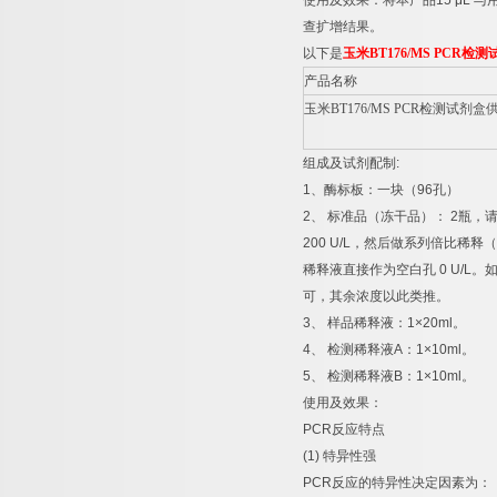
使用及效果：将本产品
15 μL
与
查扩增结果。
以下是
玉米
BT176/MS PCR
检测
产品名称
玉米
BT176/MS PCR
检测试剂盒
组成及试剂配制
:
1
、酶标板：一块（
96
孔）
2
、
标准品（冻干品）：
2
瓶，
200 U/L
，然后做系列倍比稀释（
稀释液直接作为空白孔
0 U/L
。
可，其余浓度以此类推。
3
、
样品稀释液：
1×20ml
。
4
、
检测稀释液
A
：
1×10ml
。
5
、
检测稀释液
B
：
1×10ml
。
使用及效果：
PCR
反应特点
(1)
特异性强
PCR
反应的特异性决定因素为：