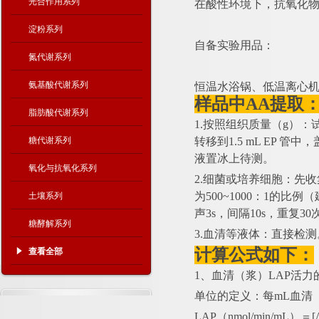
光合作用系列
在酸性环境下，抗氧化
淀粉系列
自备实验用品：
氮代谢系列
氨基酸代谢系列
恒温水浴锅、低温离心
样品中
AA提取
脂肪酸代谢系列
1.按照组织质量（g）：
糖代谢系列
转移到1.5 mL EP 
液置冰上待测。
氧化与抗氧化系列
2.细菌或培养细胞：先
为500~1000：1的
土壤系列
声3s，间隔10s，重复3
糖酵解系列
3.血清等液体：直接检测
计算公式如下：
查看全部
1、血清（浆）LAP活力
单位的定义：每
mL血清
LAP（nmol/min/mL）＝