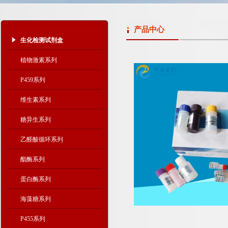
产品中心
生化检测试剂盒
植物激素系列
P459系列
维生素系列
糖异生系列
乙醛酸循环系列
酯酶系列
蛋白酶系列
海藻糖系列
P455系列