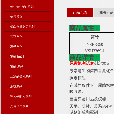
维生素C代谢系列
产品介绍
相关产品
信号系列
商品属性：
蛋白含量测定系列
货号
其它系列
YSH3369
离子系列
YSH3369-1
商品详情：
辅酶Ⅱ系列
尿素氮测试盒
测定意义
辅酶Ⅰ系列
尿素是生物体内含氮化
三羧酸循环系列
测定原理
在碱性条件下，尿酶水
蔗糖系列
吸收峰。
氧化磷酸化系列
自备实验用品及仪器
天平、研钵、常温离心
光合作用系列
试剂组成和配制：