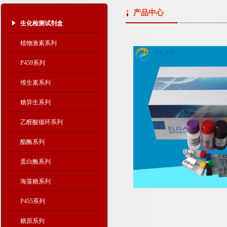
产品中心
生化检测试剂盒
植物激素系列
P459系列
维生素系列
糖异生系列
乙醛酸循环系列
酯酶系列
蛋白酶系列
海藻糖系列
P455系列
糖原系列