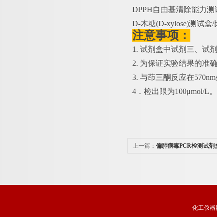
DPPH自由基清除能力测试
D-木糖(D-xylose)测试盒
注意事项：
1. 试剂盒中试剂三、
2. 为保证实验结果的准
3. 与茚三酮反应在57
4．检出限为100μmol/L。
上一篇：
偏肺病毒PCR检测试剂
化工仪器