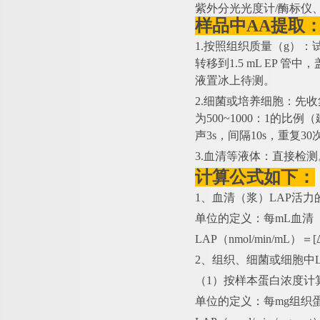
紫外分光光度计
/酶标仪
样品中
AA提取
1.按照组织质量（g）：
转移到1.5 mL EP 
液置冰上待测。
2.细菌或培养细胞：先
为500~1000：1的
声3s，间隔10s，重复3
3.血清等液体：直接检测
计算公式如下：
1、血清（浆）LAP活力
单位的定义：每
mL血清
LAP（nmol/min/mL）＝
2、组织、细菌或细胞中L
（
1）按样本蛋白浓度计
单位的定义：每
mg组织