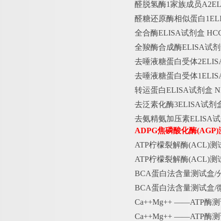
醛脱氢酶
1家族成员A2E
醛糖还原酶相似蛋白
1E
全合酶
ELISA试剂盒 H
全羧酶合成酶
ELISA试
去唾液糖蛋白受体
2EL
去唾液糖蛋白受体
1EL
转运蛋白
ELISA试剂盒
去泛素化酶
3ELISA试
去氨精氨加压素
ELISA
ADPG焦磷酸化酶(AGP
ATP柠檬裂解酶(ACL)测
ATP柠檬裂解酶(ACL)测
BCA蛋白法含量测试盒/分
BCA蛋白法含量测试盒/微量
Ca++Mg++ ——ATP酶
Ca++Mg++ ——ATP酶