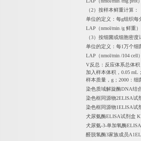
LAP（nmol/min /mg pr
（
2）按样本鲜重计算：
单位的定义：每
g组织每
LAP（nmol/min /g 鲜
（
3）按细菌或细胞密度
单位的定义：每
1万个细
LAP（nmol/min /104 c
V反总：反应体系总体积，2×
加入样本体积，0.05 m
样本质量，g；2000：细
染色质域解旋酶
DNA结
染色框同源物
2ELISA
染色框同源物
1ELISA
犬尿氨酶
ELISA试剂盒
犬尿氨
-3-单加氧酶ELI
醛脱氢酶
3家族成员A1E